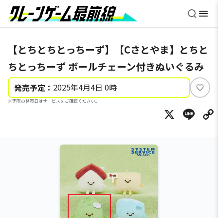
【とちとちとっちーず】【Cさとやま】とちと
ちとっちーず ボールチェーン付きぬいぐるみ
2025年4月4日 0時
発売予定：
い
※実際の発売日はサービスをご確認ください。
い
X
Li
ね