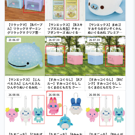
【リラックマ】【Bパープ
【サンエックス】【Bスキ
【サンエックス】まめゴ
ル】リラックマ ゲーミン
ップガエル先生】チキッ
マ おそらのすいぞくかん
グリラックマ クリア窓付
プダンサーズ ぬいぐるみ
ぬいぐるみXL プレミアム
き収納ボックス
ウォールポケット
まめゴマ
23.06.07
26.07.30
26.07.30
【サンエックス】【じん
【すみっコぐらし】【Aブ
【すみっコぐらし】【Bピ
べえさん】じんべえさん
ルー】すみっコぐらし し
ンク】すみっコぐらし し
ひんやりぬいぐるみXL プ
ろくまのともだち クーラ
ろくまのともだち クーラ
レミアム Part3
ーボックス
ーボックス
26.08.06
26.08.06
26.08.06
【たまごっち】【Cかわず
【たまごっち】【Aみゃお
【たまごっち】【Bもんが