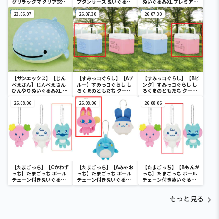
グリラックマ クリア窓付
プダンサーズ ぬいぐるみ
ぬいぐるみXL プレミアム
き収納ボックス
ウォールポケット
まめゴマ
23.06.07
26.07.30
26.07.30
【サンエックス】【じん
【すみっコぐらし】【Aブ
【すみっコぐらし】【Bピ
べえさん】じんべえさん
ルー】すみっコぐらし し
ンク】すみっコぐらし し
ひんやりぬいぐるみXL プ
ろくまのともだち クーラ
ろくまのともだち クーラ
レミアム Part3
ーボックス
ーボックス
26.08.06
26.08.06
26.08.06
【たまごっち】【Cかわず
【たまごっち】【Aみゃお
【たまごっち】【Bもんが
っち】たまごっち ボール
っち】たまごっち ボール
っち】たまごっち ボール
チェーン付きぬいぐるみ
チェーン付きぬいぐるみ
チェーン付きぬいぐるみ
～Tamagotchi
～Tamagotchi
～Tamagotchi
Paradise～vol.3
Paradise～vol.2-R
Paradise～vol.3
もっと見る