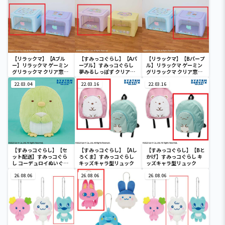
【リラックマ】【Aブル
【すみっコぐらし】【Aパ
【リラックマ】【Bパープ
ー】リラックマ ゲーミン
ープル】すみっコぐらし
ル】リラックマ ゲーミン
グリラックマ クリア窓付
夢みるしっぽず クリア窓
グリラックマ クリア窓付
き収納ボックス
付き収納ボックス
き収納ボックス
22.03.04
22.03.16
22.03.16
【すみっコぐらし】【セ
【すみっコぐらし】【Aし
【すみっコぐらし】【Bと
ット配送】すみっコぐら
ろくま】すみっコぐらし
かげ】すみっコぐらし キ
し コーデュロイぬいぐる
キッズキャラ型リュック
ッズキャラ型リュック
みXL プレミアム ぺんぎ
ん？
26.08.06
26.08.06
26.08.06