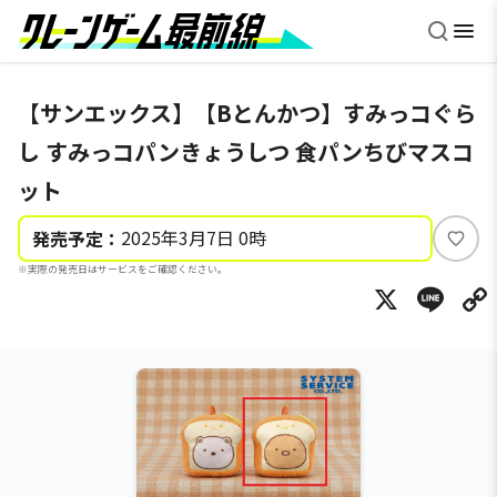
【サンエックス】【Bとんかつ】すみっコぐら
し すみっコパンきょうしつ 食パンちびマスコ
ット
2025年3月7日 0時
発売予定：
い
※実際の発売日はサービスをご確認ください。
い
X
Li
ね