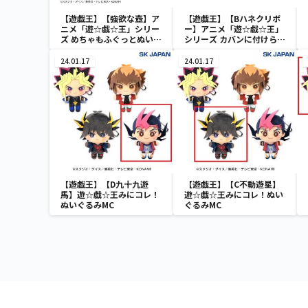
【遊戯王】【強欲な壺】ア
【遊戯王】【Bハネクリボ
ニメ「遊☆戯☆王」シリー
ー】アニメ「遊☆戯☆王」
ズ めちゃもふぐっとぬいぐ
シリーズ カバンに付けられ
るみ～強欲な壺～
るぬいぐるみvol.3
24.01.17
24.01.17
【遊戯王】【D九十九遊
【遊戯王】【C不動遊星】
馬】遊☆戯☆王みにコレ！
遊☆戯☆王みにコレ！ぬい
ぬいぐるみMC
ぐるみMC