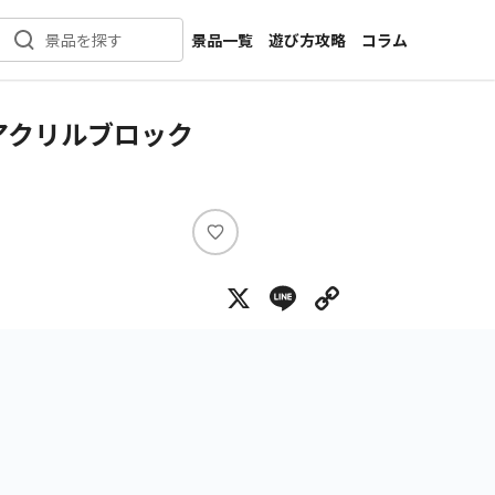
景品一覧
遊び方攻略
コラム
景品を探す
新着景品
インタビュー
カテゴリ一覧
ニュース
アクリルブロック
作品名一覧
店舗
メーカー一覧
開発
攻略
い
プライズ
い
X
Line
Copy Lin
ね
イベント
キャラ特集