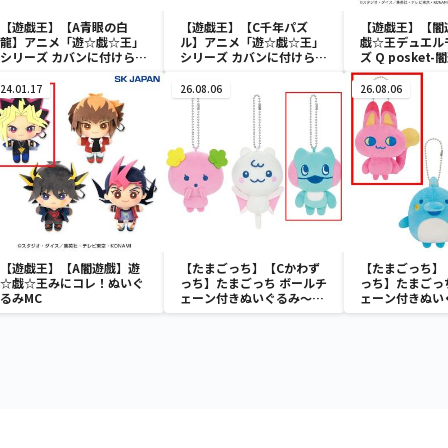
【遊戯王】【A青眼の白
【遊戯王】【C千年パズ
【遊戯王】【闇
龍】アニメ「遊☆戯☆王」
ル】アニメ「遊☆戯☆王」
戯☆王デュエル
シリーズ カバンに付けられ
シリーズ カバンに付けられ
ズ Q posket-
るぬいぐるみvol.3
るぬいぐるみvol.3
24.01.17
26.08.06
26.08.06
【遊戯王】【A闇遊戲】遊
【たまごっち】【Cかわず
【たまごっち】
☆戯☆王みにコレ！ぬいぐ
っち】たまごっち ボールチ
っち】たまごっ
るみMC
ェーン付きぬいぐるみ～
ェーン付きぬい
Tamagotchi Paradise～
Tamagotchi P
vol.3
vol.2-R