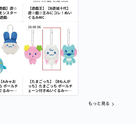
遊戯】遊☆
【遊戯王】【B遊城十代】
モンスター
遊☆戯☆王みにコレ！ぬい
闇遊戯-
ぐるみMC
26.08.06
【Aみゃお
【たまごっち】【Bもんが
ち ボールチ
っち】たまごっち ボールチ
ぐるみ～
ェーン付きぬいぐるみ～
aradise～
Tamagotchi Paradise～
vol.3
もっと見る