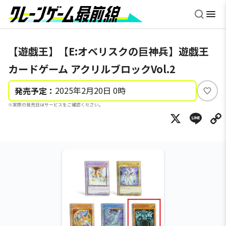
【遊戯王】【E:オベリスクの巨神兵】遊戯王
カードゲーム アクリルブロックVol.2
2025年2月20日 0時
発売予定：
い
※実際の発売日はサービスをご確認ください。
い
X
Li
ね