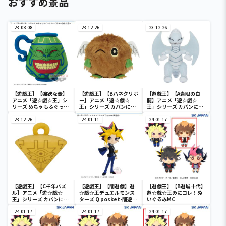
おすすめ景品
23.08.08
23.12.26
23.12.26
【遊戯王】【強欲な壺】
【遊戯王】【Bハネクリボ
【遊戯王】【A青眼の白
アニメ「遊☆戯☆王」シ
ー】アニメ「遊☆戯☆
龍】アニメ「遊☆戯☆
リーズ めちゃもふぐっと
王」シリーズ カバンに付
王」シリーズ カバンに付
ぬいぐるみ～強欲な壺～
けられるぬいぐるみvol.3
けられるぬいぐるみvol.3
23.12.26
24.01.11
24.01.17
【遊戯王】【C千年パズ
【遊戯王】【闇遊戯】遊
【遊戯王】【B遊城十代】
ル】アニメ「遊☆戯☆
☆戯☆王デュエルモンス
遊☆戯☆王みにコレ！ぬ
王」シリーズ カバンに付
ターズ Q posket-闇遊
いぐるみMC
けられるぬいぐるみvol.3
戯-
24.01.17
24.01.17
24.01.17