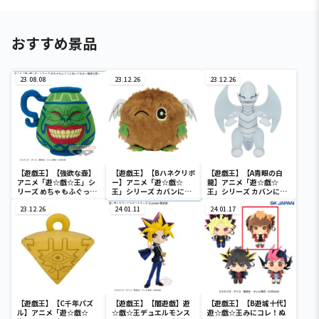
おすすめ景品
23.08.08
23.12.26
23.12.26
【遊戯王】【強欲な壺】
【遊戯王】【Bハネクリボ
【遊戯王】【A青眼の白
アニメ「遊☆戯☆王」シ
ー】アニメ「遊☆戯☆
龍】アニメ「遊☆戯☆
リーズ めちゃもふぐっと
王」シリーズ カバンに付
王」シリーズ カバンに付
ぬいぐるみ～強欲な壺～
けられるぬいぐるみvol.3
けられるぬいぐるみvol.3
23.12.26
24.01.11
24.01.17
【遊戯王】【C千年パズ
【遊戯王】【闇遊戯】遊
【遊戯王】【B遊城十代】
ル】アニメ「遊☆戯☆
☆戯☆王デュエルモンス
遊☆戯☆王みにコレ！ぬ