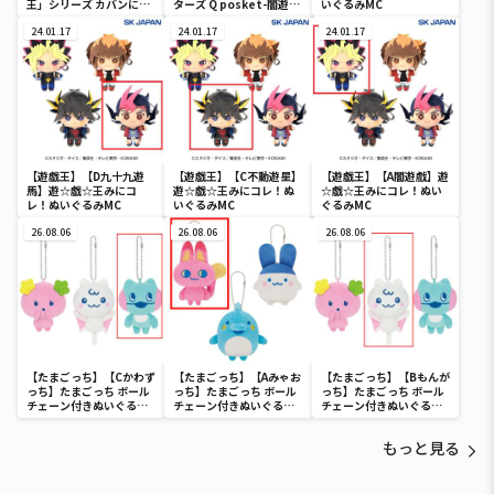
王」シリーズ カバンに付
ターズ Q posket-闇遊
いぐるみMC
けられるぬいぐるみvol.3
戯-
24.01.17
24.01.17
24.01.17
【遊戯王】【D九十九遊
【遊戯王】【C不動遊星】
【遊戯王】【A闇遊戲】遊
馬】遊☆戯☆王みにコ
遊☆戯☆王みにコレ！ぬ
☆戯☆王みにコレ！ぬい
レ！ぬいぐるみMC
いぐるみMC
ぐるみMC
26.08.06
26.08.06
26.08.06
【たまごっち】【Cかわず
【たまごっち】【Aみゃお
【たまごっち】【Bもんが
っち】たまごっち ボール
っち】たまごっち ボール
っち】たまごっち ボール
チェーン付きぬいぐるみ
チェーン付きぬいぐるみ
チェーン付きぬいぐるみ
～Tamagotchi
～Tamagotchi
～Tamagotchi
Paradise～vol.3
Paradise～vol.2-R
Paradise～vol.3
もっと見る