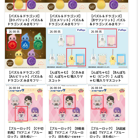
【パズル＆ドラゴンズ】
【パズル＆ドラゴンズ】
【パズル＆ドラゴンズ】
【Dトパリット】パズル&
【Cエメリット】パズル&
【Bサファリット】パズル
ドラゴンズ みまモフリッ
ドラゴンズ みまモフリッ
&ドラゴンズ みまモフリ
ト マスコット
ト マスコット
ット マスコット
26.08.05
26.08.05
26.08.05
【パズル＆ドラゴンズ】
【んぽちゃむ】【Cきみま
【んぽちゃむ】【Bんぽち
【Aルビリット】パズル&
ろ】んぽちゃむ 箱入りマ
ゃむ（ピンク）】んぽち
ドラゴンズ みまモフリッ
スコット
ゃむ 箱入りマスコット
ト マスコット
26.08.04
26.08.04
26.08.04
【ブルーロック】【C千切
【ブルーロック】【B蜂楽
【ブルーロック】【A凪誠
豹馬】TVアニメ『ブルー
廻】TVアニメ『ブルーロ
士郎】TVアニメ『ブルー
ロック』 ほわぬい-
ック』 ほわぬい-sweets
ロック』 ほわぬい-