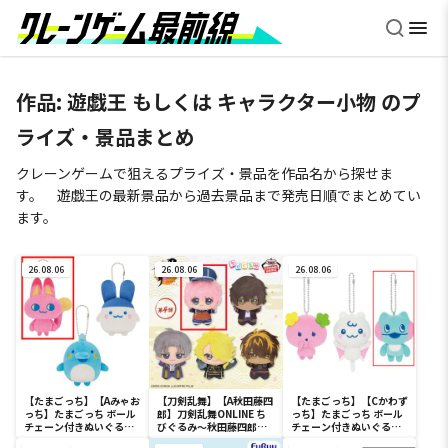
作品: 遊戯王 もしくは キャラクター小物 のプ
ライズ・景品まとめ
クレーンゲームで狙えるプライズ・景品を作品名から探せま
す。 遊戯王の最新景品から過去景品まで発売日順でまとめてい
ます。
26.08.06
26.08.06
26.08.06
【たまごっち】【Aみゃお
【刀剣乱舞】【A秋田藤四
【たまごっち】【Cかわず
っち】たまごっち ボール
郎】刀剣乱舞ONLINE ち
っち】たまごっち ボール
チェーン付きぬいぐるみ
びぐるみ～秋田藤四郎・
チェーン付きぬいぐるみ
～Tamagotchi
大倶利伽羅・へし切長谷
～Tamagotchi