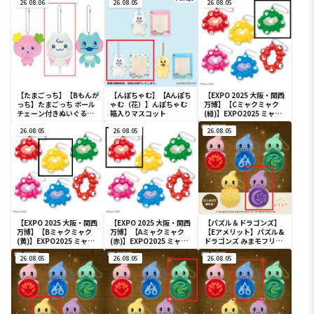
Paradise～vol.2-R
26.08.06
部・獅子王・火車切～
26.08.05
Paradise～vol.3
26.08.05
【たまごっち】【Bもんが
【んぽちゃむ】【Aんぽち
【EXPO 2025 大阪・関西
っち】たまごっち ボール
ゃむ（花）】んぽちゃむ
万博】【Cミャクミャク
チェーン付きぬいぐるみ
箱入りマスコット
(緑)】EXPO2025 ミャク
～Tamagotchi
ミャク カラフルスクイー
Paradise～vol.3
26.08.05
26.08.05
ズマスコット
26.08.05
【EXPO 2025 大阪・関西
【EXPO 2025 大阪・関西
【パズル＆ドラゴンズ】
万博】【Bミャクミャク
万博】【Aミャクミャク
【Eアメリット】パズル&
(黄)】EXPO2025 ミャク
(赤)】EXPO2025 ミャク
ドラゴンズ みまモフリッ
ミャク カラフルスクイー
ミャク カラフルスクイー
ト マスコット
ズマスコット
26.08.05
ズマスコット
26.08.05
26.08.05