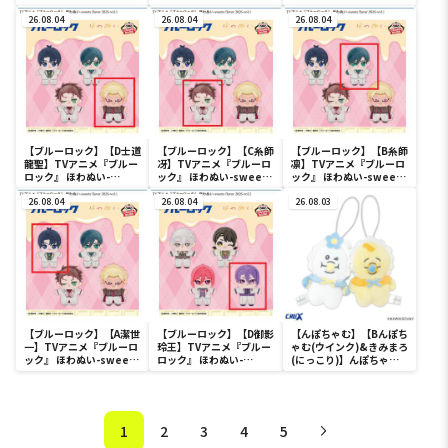
sweets flavor 2026-
flavor 2026-vol.2
sweets flavor 2026-
vol.2
26.08.04
26.08.04
vol.2
26.08.04
【ブルーロック】【D士道
【ブルーロック】【C糸師
【ブルーロック】【B糸師
龍聖】TVアニメ『ブルー
冴】TVアニメ『ブルーロ
凛】TVアニメ『ブルーロ
ロック』 ほわぬい-
ック』 ほわぬい-sweets
ック』 ほわぬい-sweets
sweets flavor 2026-
flavor 2026-vol.1
flavor 2026-vol.1
vol.1
26.08.04
26.08.04
26.08.03
【ブルーロック】【A潔世
【ブルーロック】【D御影
【んぽちゃむ】【Bんぽち
一】TVアニメ『ブルーロ
玲王】TVアニメ『ブルー
ゃむ(ウインク)&きみまろ
ック』 ほわぬい-sweets
ロック』 ほわぬい-
(にっこり)】んぽちゃむ
flavor 2026-vol.1
sweets flavor 2026-
にこっとストラップ
vol.2
1
2
3
4
5