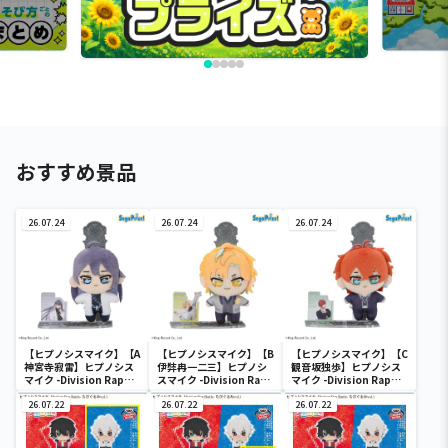
おすすめ景品
26.07.24
26.07.24
26.07.24
【ヒプノシスマイク】【A
【ヒプノシスマイク】【B
【ヒプノシスマイク】【C
神宮寺寂雷】ヒプノシス
伊弉冉一二三】ヒプノシ
観音坂独歩】ヒプノシス
マイク -Division Rap
スマイク -Division Rap
マイク -Division Rap
Battle- アクぬい For
Battle- アクぬい For
Battle- アクぬい For
Amusement“麻天
26.07.22
Amusement“麻天
26.07.22
Amusement“麻天
26.07.22
狼”（EX）
狼”（EX）
狼”（EX）