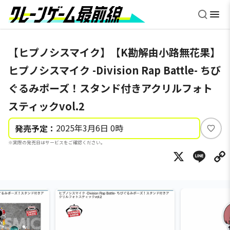
【ヒプノシスマイク】【K勘解由小路無花果】
ヒプノシスマイク -Division Rap Battle- ちび
ぐるみポーズ！スタンド付きアクリルフォト
スティックvol.2
2025年3月6日 0時
発売予定：
い
※実際の発売日はサービスをご確認ください。
い
X
Li
ね