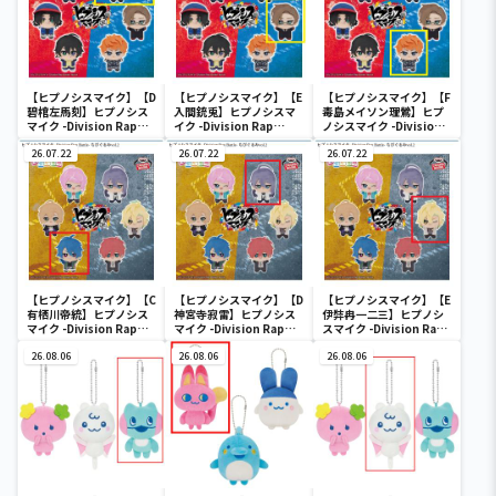
【ヒプノシスマイク】【D
【ヒプノシスマイク】【E
【ヒプノシスマイク】【F
碧棺左馬刻】ヒプノシス
入間銃兎】ヒプノシスマ
毒島メイソン理鶯】ヒプ
マイク -Division Rap
イク -Division Rap
ノシスマイク -Division
Battle- ちびぐるみvol.1
Battle- ちびぐるみvol.1
Rap Battle- ちびぐるみ
26.07.22
26.07.22
vol.1
26.07.22
【ヒプノシスマイク】【C
【ヒプノシスマイク】【D
【ヒプノシスマイク】【E
有栖川帝統】ヒプノシス
神宮寺寂雷】ヒプノシス
伊弉冉一二三】ヒプノシ
マイク -Division Rap
マイク -Division Rap
スマイク -Division Rap
Battle- ちびぐるみvol.2
Battle- ちびぐるみvol.2
Battle- ちびぐるみvol.2
26.08.06
26.08.06
26.08.06