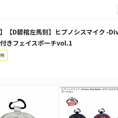
碧棺左馬刻】ヒプノシスマイク -Division
きフェイスポーチvol.1
0時