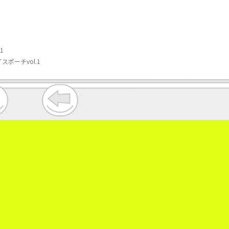
1
スポーチvol.1
。