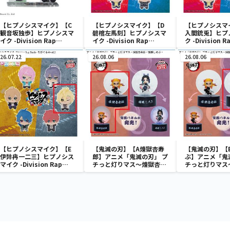
【ヒプノシスマイク】【C
【ヒプノシスマイク】【D
【ヒプノシスマ
観音坂独歩】ヒプノシスマ
碧棺左馬刻】ヒプノシスマ
入間銃兎】ヒプ
イク -Division Rap
イク -Division Rap
ク -Division Ra
Battle- アクぬい For
Battle- ちびぐるみvol.1
ちびぐるみvol.
Amusement“麻天
26.07.22
26.08.06
26.08.06
狼”（EX）
【ヒプノシスマイク】【E
【鬼滅の刃】【A煉獄杏寿
【鬼滅の刃】【
伊弉冉一二三】ヒプノシス
郎】アニメ「鬼滅の刃」 プ
ぶ】アニメ「鬼
マイク -Division Rap
チっと灯りマス～煉獄杏寿
チっと灯りマス
Battle- ちびぐるみvol.2
郎・胡蝶しのぶ～
郎・胡蝶しのぶ