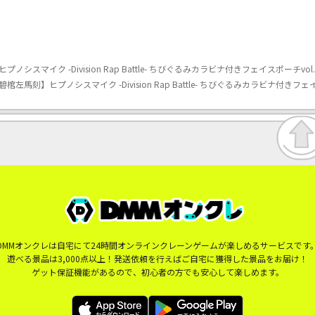
マイク -Division Rap Battle- ちびぐるみカラビナ付きフェイスポーチvol.
馬刻】ヒプノシスマイク -Division Rap Battle- ちびぐるみカラビナ付きフェイ
DMMオンクレは自宅にて24時間オンラインクレーンゲームが楽しめるサービスです
遊べる景品は3,000点以上！発送依頼を行えばご自宅に獲得した景品をお届け！
ゲット保証機能があるので、初心者の方でも安心して楽しめます。