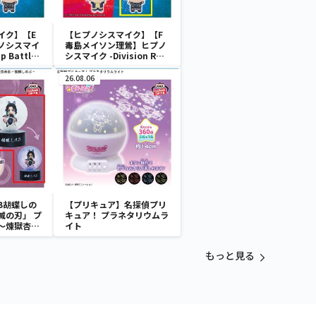
イク】【E
【ヒプノシスマイク】【F
ノシスマイ
毒島メイソン理鶯】ヒプノ
p Battle-
シスマイク -Division Rap
1
Battle- ちびぐるみvol.1
26.08.06
B胡蝶しの
【プリキュア】名探偵プリ
滅の刃」 プ
キュア！ プラネタリウムラ
～煉獄杏寿
イト
～
もっと見る