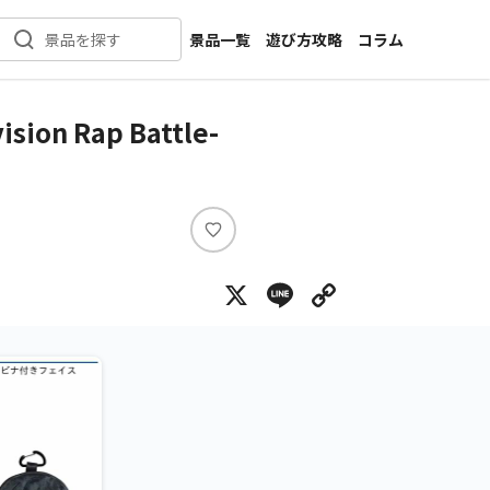
景品一覧
遊び方攻略
コラム
景品を探す
新着景品
インタビュー
カテゴリ一覧
ニュース
 Rap Battle-
作品名一覧
店舗
メーカー一覧
開発
攻略
い
プライズ
い
X
Line
Copy Lin
ね
イベント
キャラ特集