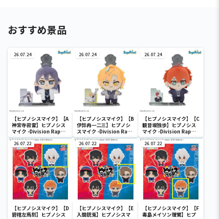
おすすめ景品
26.07.24
26.07.24
26.07.24
【ヒプノシスマイク】【A
【ヒプノシスマイク】【B
【ヒプノシスマイク】【C
神宮寺寂雷】ヒプノシス
伊弉冉一二三】ヒプノシ
観音坂独歩】ヒプノシス
マイク -Division Rap
スマイク -Division Rap
マイク -Division Rap
Battle- アクぬい For
Battle- アクぬい For
Battle- アクぬい For
Amusement“麻天
26.07.22
Amusement“麻天
26.07.22
Amusement“麻天
26.07.22
狼”（EX）
狼”（EX）
狼”（EX）
【ヒプノシスマイク】【D
【ヒプノシスマイク】【E
【ヒプノシスマイク】【F
碧棺左馬刻】ヒプノシス
入間銃兎】ヒプノシスマ
毒島メイソン理鶯】ヒプ