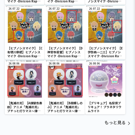
マイク -Division Rap
イク -Division Rap
ノシスマイク -Division
Battle- ちびぐるみvol.1
Battle- ちびぐるみvol.1
Rap Battle- ちびぐるみ
26.07.22
26.07.22
vol.1
26.07.22
【ヒプノシスマイク】【C
【ヒプノシスマイク】【D
【ヒプノシスマイク】【E
有栖川帝統】ヒプノシス
神宮寺寂雷】ヒプノシス
伊弉冉一二三】ヒプノシ
マイク -Division Rap
マイク -Division Rap
スマイク -Division Rap
Battle- ちびぐるみvol.2
Battle- ちびぐるみvol.2
Battle- ちびぐるみvol.2
26.08.06
26.08.06
26.08.06
【鬼滅の刃】【A煉獄杏寿
【鬼滅の刃】【B胡蝶しの
【プリキュア】名探偵プ
郎】アニメ「鬼滅の刃」
ぶ】アニメ「鬼滅の刃」
リキュア！ プラネタリウ
プチっと灯りマス～煉獄
プチっと灯りマス～煉獄
ムライト
杏寿郎・胡蝶しのぶ～
杏寿郎・胡蝶しのぶ～
もっと見る