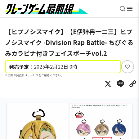
【ヒプノシスマイク】【E伊弉冉一二三】ヒプ
ノシスマイク -Division Rap Battle- ちびぐる
みカラビナ付きフェイスポーチvol.2
2025年2月22日 0時
発売予定：
い
※実際の発売日はサービスをご確認ください。
い
X
Li
ね