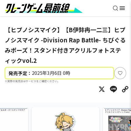
【ヒプノシスマイク】【B伊弉冉一二三】ヒプ
ノシスマイク -Division Rap Battle- ちびぐる
みポーズ！スタンド付きアクリルフォトステ
ィックvol.2
2025年3月6日 0時
発売予定：
い
※実際の発売日はサービスをご確認ください。
い
X
Li
ね