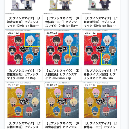
【ヒプノシスマイク】【A
【ヒプノシスマイク】【B
【ヒプノシスマイク】【C
神宮寺寂雷】ヒプノシス
伊弉冉一二三】ヒプノシ
観音坂独歩】ヒプノシス
マイク -Division Rap
スマイク -Division Rap
マイク -Division Rap
Battle- アクぬい For
Battle- アクぬい For
Battle- アクぬい For
Amusement“麻天
26.07.22
Amusement“麻天
26.07.22
Amusement“麻天
26.07.22
狼”（EX）
狼”（EX）
狼”（EX）
【ヒプノシスマイク】【D
【ヒプノシスマイク】【E
【ヒプノシスマイク】【F
碧棺左馬刻】ヒプノシス
入間銃兎】ヒプノシスマ
毒島メイソン理鶯】ヒプ
マイク -Division Rap
イク -Division Rap
ノシスマイク -Division
Battle- ちびぐるみvol.1
Battle- ちびぐるみvol.1
Rap Battle- ちびぐるみ
26.07.22
26.07.22
vol.1
26.07.22
【ヒプノシスマイク】【C
【ヒプノシスマイク】【D
【ヒプノシスマイク】【E
有栖川帝統】ヒプノシス
神宮寺寂雷】ヒプノシス
伊弉冉一二三】ヒプノシ