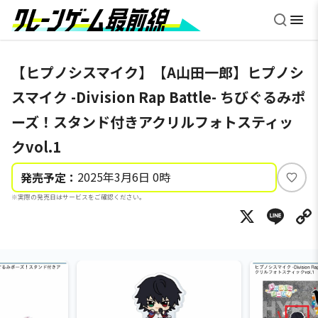
【ヒプノシスマイク】【A山田一郎】ヒプノシ
スマイク -Division Rap Battle- ちびぐるみポ
ーズ！スタンド付きアクリルフォトスティッ
クvol.1
2025年3月6日 0時
発売予定：
い
※実際の発売日はサービスをご確認ください。
い
X
Li
ね