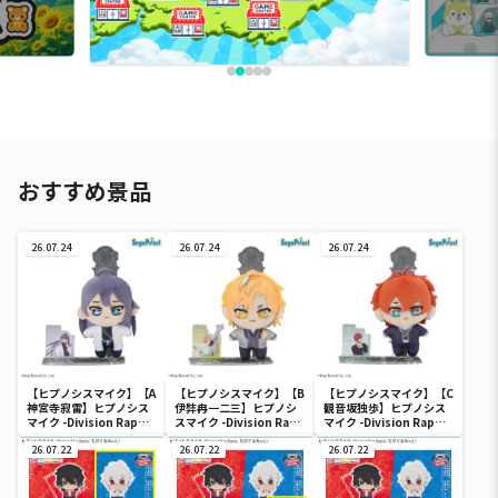
おすすめ景品
26.07.24
26.07.24
26.07.24
【ヒプノシスマイク】【A
【ヒプノシスマイク】【B
【ヒプノシスマイク】【C
神宮寺寂雷】ヒプノシス
伊弉冉一二三】ヒプノシ
観音坂独歩】ヒプノシス
マイク -Division Rap
スマイク -Division Rap
マイク -Division Rap
Battle- アクぬい For
Battle- アクぬい For
Battle- アクぬい For
Amusement“麻天
26.07.22
Amusement“麻天
26.07.22
Amusement“麻天
26.07.22
狼”（EX）
狼”（EX）
狼”（EX）