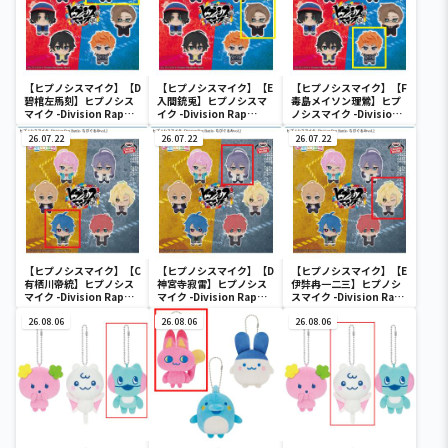
【ヒプノシスマイク】【D
【ヒプノシスマイク】【E
【ヒプノシスマイク】【F
碧棺左馬刻】ヒプノシス
入間銃兎】ヒプノシスマ
毒島メイソン理鶯】ヒプ
マイク -Division Rap
イク -Division Rap
ノシスマイク -Division
Battle- ちびぐるみvol.1
Battle- ちびぐるみvol.1
Rap Battle- ちびぐるみ
26.07.22
26.07.22
vol.1
26.07.22
【ヒプノシスマイク】【C
【ヒプノシスマイク】【D
【ヒプノシスマイク】【E
有栖川帝統】ヒプノシス
神宮寺寂雷】ヒプノシス
伊弉冉一二三】ヒプノシ
マイク -Division Rap
マイク -Division Rap
スマイク -Division Rap
Battle- ちびぐるみvol.2
Battle- ちびぐるみvol.2
Battle- ちびぐるみvol.2
26.08.06
26.08.06
26.08.06