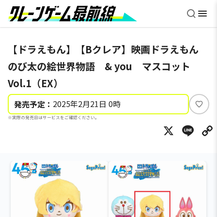
【ドラえもん】【Bクレア】映画ドラえもん
のび太の絵世界物語 & you マスコット
Vol.1（EX）
2025年2月21日 0時
発売予定：
い
※実際の発売日はサービスをご確認ください。
い
X
Li
ね