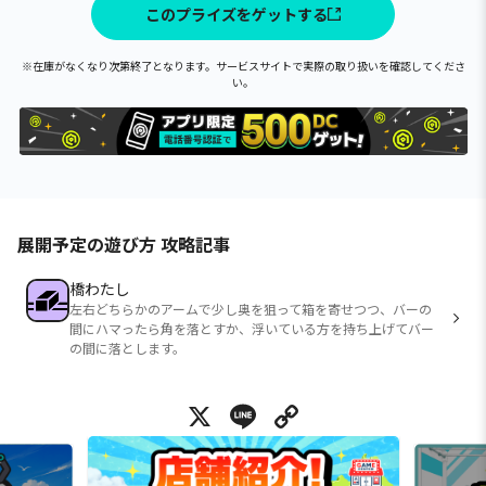
このプライズをゲットする
※在庫がなくなり次第終了となります。サービスサイトで実際の取り扱いを確認してくださ
い。
展開予定の遊び方 攻略記事
橋わたし
左右どちらかのアームで少し奥を狙って箱を寄せつつ、バーの
間にハマったら角を落とすか、浮いている方を持ち上げてバー
の間に落とします。
X
Line
Copy Link