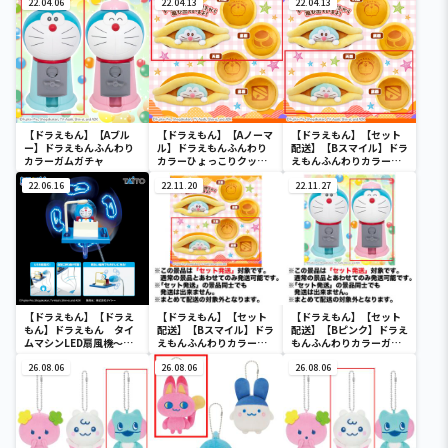
22.04.06
22.04.13
22.04.13
【ドラえもん】【Aブル
【ドラえもん】【Aノーマ
【ドラえもん】【セット
ー】ドラえもんふんわり
ル】ドラえもんふんわり
配送】【Bスマイル】ドラ
カラーガムガチャ
カラーひょっこりクッシ
えもんふんわりカラーひ
ョン
ょっこりクッション
22.06.16
22.11.20
22.11.27
【ドラえもん】【ドラえ
【ドラえもん】【セット
【ドラえもん】【セット
もん】ドラえもん タイ
配送】【Bスマイル】ドラ
配送】【Bピンク】ドラえ
ムマシンLED扇風機～
えもんふんわりカラーひ
もんふんわりカラーガム
Renewal～
ょっこりクッション
ガチャ
26.08.06
26.08.06
26.08.06