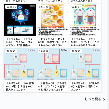
カラーガムガチャ
カラーひょっこりクッシ
えもんふんわりカラーひ
ョン
ょっこりクッション
22.06.16
22.11.20
22.11.27
【ドラえもん】【ドラえ
【ドラえもん】【セット
【ドラえもん】【セット
もん】ドラえもん タイ
配送】【Bスマイル】ドラ
配送】【Bピンク】ドラえ
ムマシンLED扇風機～
えもんふんわりカラーひ
もんふんわりカラーガム
Renewal～
ょっこりクッション
ガチャ
26.08.05
26.08.05
26.08.05
【んぽちゃむ】【Aんぽち
【んぽちゃむ】【Bんぽち
【んぽちゃむ】【Cきみま
ゃむ（花）】んぽちゃむ
ゃむ（ピンク）】んぽち
ろ】んぽちゃむ 箱入りマ
箱入りマスコット
ゃむ 箱入りマスコット
スコット
もっと見る