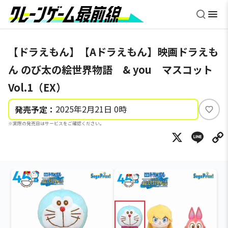
【ドラえもん】【Aドラえもん】映画ドラえも
ん のび太の絵世界物語 & you マスコット
Vol.1（EX）
2025年2月21日 0時
発売予定：
い
※実際の発売日はサービスをご確認ください。
い
X
Li
ね