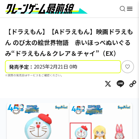
【ドラえもん】【Aドラえもん】映画ドラえも
ん のび太の絵世界物語 赤いほっぺぬいぐる
み“ドラえもん＆クレア＆チャイ”（EX）
2025年2月21日 0時
発売予定：
い
※実際の発売日はサービスをご確認ください。
い
X
Li
ね