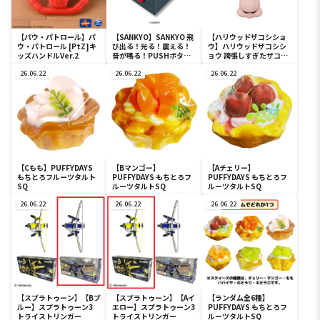
【パウ・パトロール】パ
【SANKYO】SANKYO 飛
【ハリウッドザコシショ
ウ・パトロール [PtZ]キ
び出る！光る！震える！
ウ】ハリウッドザコシシ
ッズハンドルVer.2
音が鳴る！PUSHボタン
ョウ 誇張しすぎたザコシ
ブラック
ショウ
26.06.22
26.06.22
26.06.22
【Cもも】PUFFYDAYS
【Bマンゴー】
【Aチェリー】
もちとろフルーツタルト
PUFFYDAYS もちとろフ
PUFFYDAYS もちとろフ
SQ
ルーツタルトSQ
ルーツタルトSQ
26.06.22
26.06.22
26.06.22
【スプラトゥーン】【Bブ
【スプラトゥーン】【Aイ
【ランダム全6種】
ルー】スプラトゥーン3
エロー】スプラトゥーン3
PUFFYDAYS もちとろフ
トライストリンガー
トライストリンガー
ルーツタルトSQ