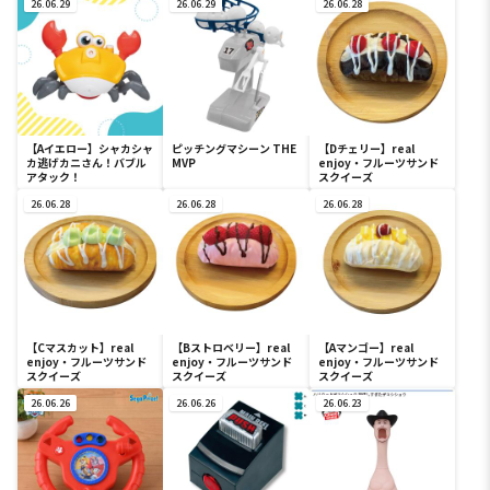
26.06.29
26.06.29
26.06.28
【Aイエロー】シャカシャ
ピッチングマシーン THE
【Dチェリー】real
カ逃げカニさん！バブル
MVP
enjoy・フルーツサンド
アタック！
スクイーズ
26.06.28
26.06.28
26.06.28
【Cマスカット】real
【Bストロベリー】real
【Aマンゴー】real
enjoy・フルーツサンド
enjoy・フルーツサンド
enjoy・フルーツサンド
スクイーズ
スクイーズ
スクイーズ
26.06.26
26.06.26
26.06.23