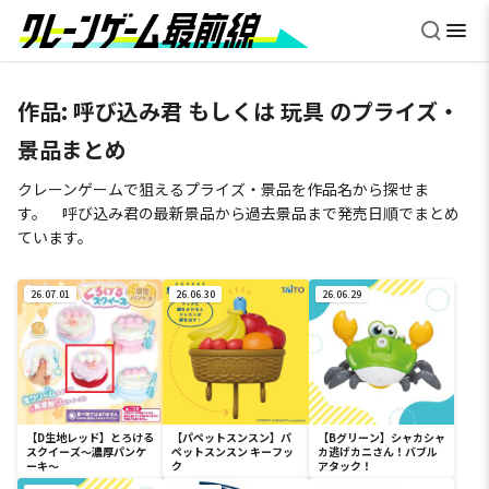
作品: 呼び込み君 もしくは 玩具 のプライズ・
景品まとめ
クレーンゲームで狙えるプライズ・景品を作品名から探せま
す。 呼び込み君の最新景品から過去景品まで発売日順でまとめ
ています。
26.07.01
26.06.30
26.06.29
【D生地レッド】とろける
【パペットスンスン】パ
【Bグリーン】シャカシャ
スクイーズ～濃厚パンケ
ペットスンスン キーフッ
カ逃げカニさん！バブル
ーキ～
ク
アタック！