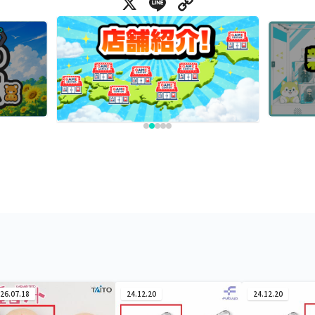
X
Line
Copy Link
26.07.18
24.12.20
24.12.20