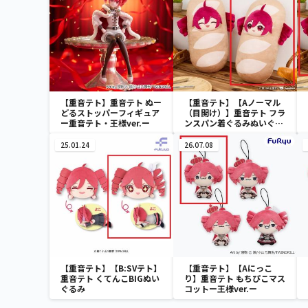
【重音テト】重音テト ぬー
【重音テト】【Aノーマル
どるストッパーフィギュア
（目開け）】重音テト フラ
ー重音テト・王様ver.ー
ンスパン着ぐるみぬいぐる
み
25.01.24
26.07.08
【重音テト】【B:SVテト】
【重音テト】【Aにっこ
重音テト くてんこBIGぬい
り】重音テト もちぴこマス
ぐるみ
コットー王様ver.ー