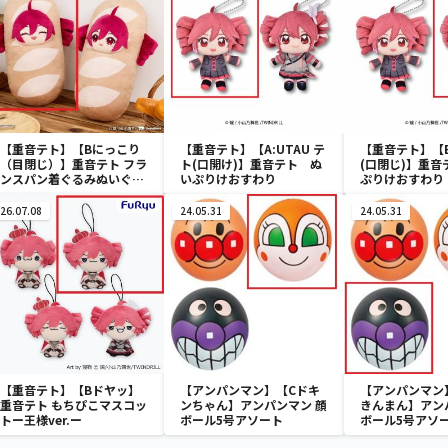
【重音テト】【Bにっこり
【重音テト】【A:UTAU テ
【重音テト】【B
（目閉じ）】重音テト フラ
ト(口開け)】重音テト ぬ
(口閉じ)】重音
ンスパン着ぐるみぬいぐる
いぷりけおすわり
ぷりけおすわり
み
26.07.08
24.05.31
24.05.31
【重音テト】【Bドヤッ】
【アンパンマン】【Cドキ
【アンパンマン
重音テト もちぴこマスコッ
ンちゃん】アンパンマン 顔
きんまん】アン
トー王様ver.ー
ボール5号アソート
ボール5号アソ