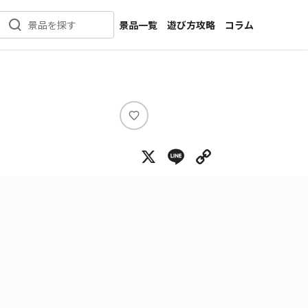
景品一覧
遊び方攻略
コラム
景品を探す
新着景品
インタビュー
カテゴリ一覧
ニュース
作品名一覧
店舗
メーカー一覧
開発
い
い
攻略
X
Line
Copy Lin
ね
プライズ
イベント
キャラ特集