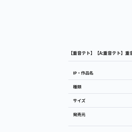
【重音テト】【A:重音テト】重音テ
IP・作品名
種類
サイズ
発売元