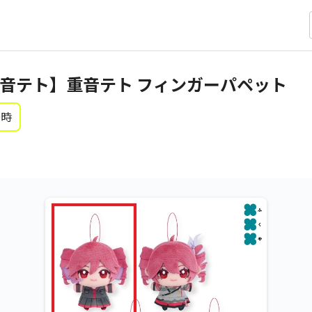
重音テト】重音テト フィンガーパペット
0時