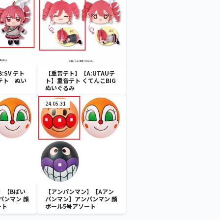
:SV テト
【重音テト】【A:UTAUテ
テト ぬい
ト】重音テト くてんこBIG
ぬいぐるみ
24.05.31
】【Bばい
【アンパンマン】【Aアン
パンマン 顔
パンマン】アンパンマン 顔
ート
ボール5号アソート