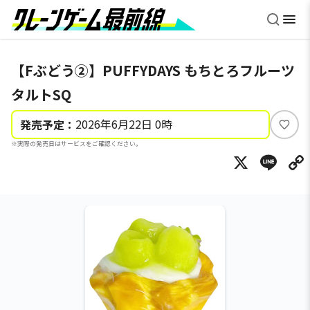
【Fぶどう②】PUFFYDAYS もちとろフルーツ
タルトSQ
2026年6月22日 0時
発売予定：
い
※実際の発売日はサービスをご確認ください。
い
X
Li
ね