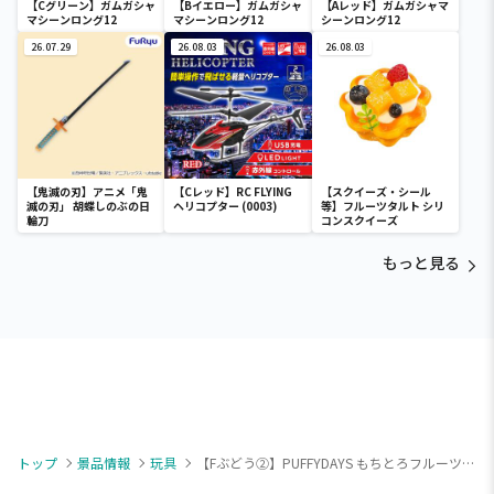
【Cグリーン】ガムガシャ
【Bイエロー】ガムガシャ
【Aレッド】ガムガシャマ
マシーンロング12
マシーンロング12
シーンロング12
26.07.29
26.08.03
26.08.03
【鬼滅の刃】アニメ「鬼
【Cレッド】RC FLYING
【スクイーズ・シール
滅の刃」 胡蝶しのぶの日
ヘリコプター (0003)
等】フルーツタルト シリ
輪刀
コンスクイーズ
もっと見る
トップ
景品情報
玩具
【Fぶどう②】PUFFYDAYS もちとろフルーツタルトSQ