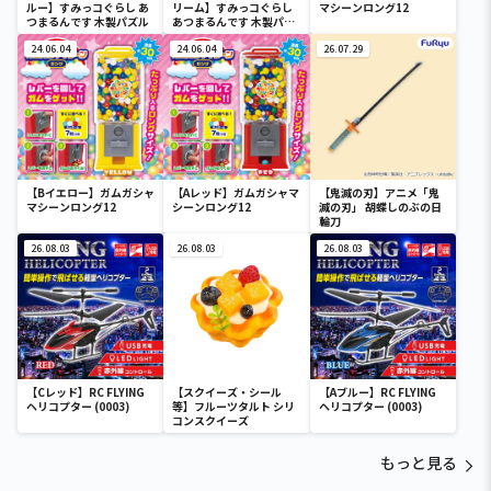
ルー】すみっコぐらし あ
リーム】すみっコぐらし
マシーンロング12
つまるんです 木製パズル
あつまるんです 木製パズ
ル
24.06.04
24.06.04
26.07.29
【Bイエロー】ガムガシャ
【Aレッド】ガムガシャマ
【鬼滅の刃】アニメ「鬼
マシーンロング12
シーンロング12
滅の刃」 胡蝶しのぶの日
輪刀
26.08.03
26.08.03
26.08.03
【Cレッド】RC FLYING
【スクイーズ・シール
【Aブルー】RC FLYING
ヘリコプター (0003)
等】フルーツタルト シリ
ヘリコプター (0003)
コンスクイーズ
もっと見る