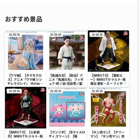
おすすめ景品
26.08.06
26.08.06
26.08.06
【ウマ娘】【タマモクロ
【鬼滅の刃】【狛治】ア
【NARUTO】【雷影エ
ス】アニメ『ウマ娘 シン
ニメ「鬼滅の刃」 フィギ
ー】NARUTO-ナルト- 疾
デレラグレイ』 -Relax
ュア-絆ノ装-伍拾壱ノ型
風伝 雷影・エー フィギュ
time-タマモクロス
ア～五影集結…!!～
26.08.06
26.08.06
26.08.06
【NARUTO】【火影綱
【サンリオ】【Bマイメロ
【キン肉マン】【テリー
手】NARUTO-ナルト- 疾
ディ グリーン】【箱
マン】『キン肉マン』完