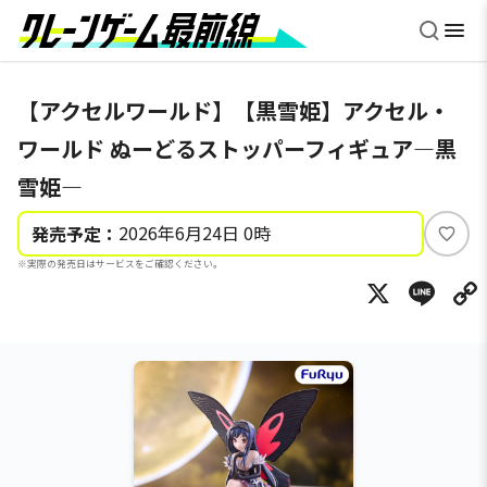
【アクセルワールド】【黒雪姫】アクセル・
ワールド ぬーどるストッパーフィギュア―黒
雪姫―
2026年6月24日 0時
発売予定：
い
※実際の発売日はサービスをご確認ください。
い
X
Li
ね