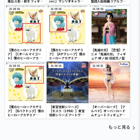
風伝 火影・綱手 フィギュ
ver.】サンリオキャラク
璧超人始祖編 リアルフィ
ア～五影集結…!!～
ターズ おおきな
ギュア-テリーマン-
26.08.06
SOFVIMATES～マイメロ
26.08.06
26.08.06
ディ マーメイドver. ～
【僕のヒーローアカデミ
【僕のヒーローアカデミ
【鬼滅の刃】【恋雪】ア
ア】【Cオールマイゴー
ア】【Aデクシープ】僕の
ニメ「鬼滅の刃」 フィギ
ト】僕のヒーローアカデ
ヒーローアカデミア
ュア-絆ノ装-伍拾弐ノ型
ミア Fluffy Puffy～デク
Fluffy Puffy～デクシー
シープ＆バクドッグ＆オ
26.08.06
プ＆バクドッグ＆オール
26.08.06
26.08.05
ールマイゴート～
マイゴート～
【僕のヒーローアカデミ
【東宝怪獣シリーズ】
【オーバーロード】【ア
ア】【Bバクドッグ】僕の
【モスラ（1996）】東宝
ルベド】オーバーロード
ヒーローアカデミア
怪獣シリーズ アートヴィ
ムチュートフィギュアー
Fluffy Puffy～デクシー
ネット モスラ（1996）
アルベド・aqua ver.ー
プ＆バクドッグ＆オール
もっと見る
マイゴート～