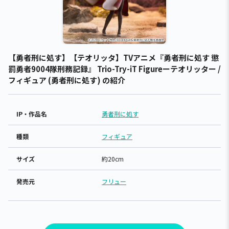
【勇者刑に処す】【テオリッタ】TVアニメ『勇者刑に処す 懲
罰勇者9004隊刑務記録』 Trio-Try-iT Figureーテオリッター /
フィギュア (勇者刑に処す) の紹介
IP・作品名
勇者刑に処す
種類
フィギュア
サイズ
約20cm
発売元
フリュー