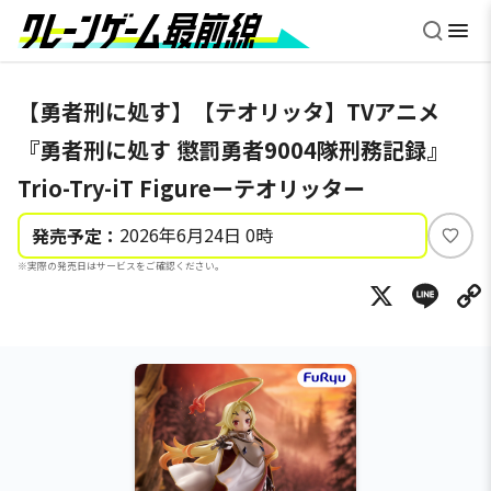
【勇者刑に処す】【テオリッタ】TVアニメ
『勇者刑に処す 懲罰勇者9004隊刑務記録』
Trio-Try-iT Figureーテオリッター
2026年6月24日 0時
発売予定：
い
※実際の発売日はサービスをご確認ください。
い
X
Li
ね