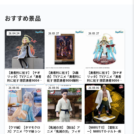
おすすめ景品
26.04.24
26.03.27
26.03.27
【勇者刑に処す】【テオ
【勇者刑に処す】【A集
【勇者刑に処す】【Bテオ
リッタ】TVアニメ「勇者
合】TVアニメ「勇者刑に
リッタ】TVアニメ「勇者
刑に処す 懲罰勇者9004隊
処す 懲罰勇者9004隊刑務
刑に処す 懲罰勇者9004隊
刑務記録」 ちょこのせ
記録」 [PtZ]アクリルジ
刑務記録」 [PtZ]アクリ
[PM]フィギュア“テオリ
26.08.06
オラマ
26.08.06
ルジオラマ
26.08.06
ッタ”
【ウマ娘】【タマモクロ
【鬼滅の刃】【狛治】ア
【NARUTO】【雷影エ
ス】アニメ『ウマ娘 シン
ニメ「鬼滅の刃」 フィギ
ー】NARUTO-ナルト- 疾