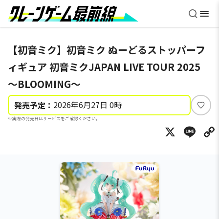
【初音ミク】初音ミク ぬーどるストッパーフ
ィギュア 初音ミクJAPAN LIVE TOUR 2025
～BLOOMING～
2026年6月27日 0時
発売予定：
い
※実際の発売日はサービスをご確認ください。
い
X
Li
ね