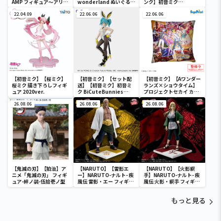
AMP フィギュア～アリス
wonderland ぬいぐるみ
ンク】初音ミク
ver.～
vol.4
wonderland ぬいぐるみ
22.04.09
22.06.06
vol.4
22.06.06
【初音ミク】【桜ミク】
【初音ミク】【セット配
【初音ミク】【Aワンダー
桜ミク 描き下ろしフィギ
送】【初音ミク】初音ミ
ランズ×ショウタイム】
ュア 2020ver.
ク BiCuteBunnies
プロジェクトセカイ カラ
Figure－ストリートver.
フルステージ！ feat. 初
26.08.06
－
26.08.06
音ミク クッションVol.2
26.08.06
【鬼滅の刃】【狛治】ア
【NARUTO】【雷影エ
【NARUTO】【火影綱
ニメ「鬼滅の刃」 フィギ
ー】NARUTO-ナルト- 疾
手】NARUTO-ナルト- 疾
ュア-絆ノ装-伍拾壱ノ型
風伝 雷影・エー フィギュ
風伝 火影・綱手 フィギュ
ア～五影集結…!!～
ア～五影集結…!!～
もっと見る