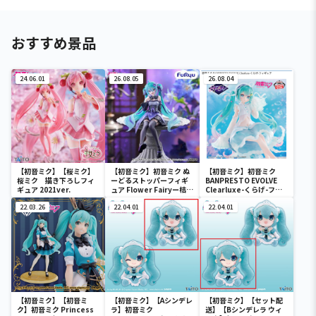
おすすめ景品
24.06.01
26.08.05
26.08.04
【初音ミク】【桜ミク】
【初音ミク】初音ミク ぬ
【初音ミク】初音ミク
桜ミク 描き下ろしフィ
ーどるストッパーフィギ
BANPRESTO EVOLVE
ギュア 2021ver.
ュア Flower Fairyー桔梗
Clearluxe-くらげ-フィ
ー
ギュア
22.03.26
22.04.01
22.04.01
【初音ミク】【初音ミ
【初音ミク】【Aシンデレ
【初音ミク】【セット配
ク】初音ミク Princess
ラ】初音ミク
送】【Bシンデレラ ウィ