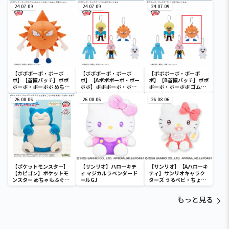
ボ・ボーボボ ステンレ
ステンレスタンブラーセ
付きぬいぐるみ
スタンブラーセット
24.07.09
ット
24.07.09
24.07.09
【ボボボーボ・ボーボ
【ボボボーボ・ボーボ
【ボボボーボ・ボーボ
ボ】【首領パッチ】ボボ
ボ】【Aボボボーボ・ボー
ボ】【B首領パッチ】ボボ
ボーボ・ボーボボ めちゃ
ボボ】ボボボーボ・ボー
ボーボ・ボーボボ ゴムひ
もふぐっとぬいぐるみ～
ボボ ゴムひも付きぬいぐ
も付きぬいぐるみ
首領パッチ～
26.08.06
るみ
26.08.06
26.08.06
【ポケットモンスター】
【サンリオ】ハローキテ
【サンリオ】【Aハローキ
【カビゴン】ポケットモ
ィ マジカルラベンダード
ティ】サンリオキャラク
ンスター めちゃもふぐっ
ールGJ
ターズ うるベビ・ちょい
と ほっこりいやされぬい
デカドール
ぐるみ～カビゴン～
もっと見る