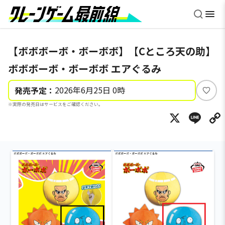
【ボボボーボ・ボーボボ】【Cところ天の助】
ボボボーボ・ボーボボ エアぐるみ
2026年6月25日 0時
発売予定：
い
※実際の発売日はサービスをご確認ください。
い
X
Li
ね