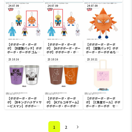
付きぬいぐるみ
付きぬいぐるみ
ひも付きぬいぐるみ
24.07.09
24.07.09
24.07.09
【ボボボーボ・ボーボ
【ボボボーボ・ボーボ
【ボボボーボ・ボーボ
ボ】【B首領パッチ】ボボ
ボ】【Aボボボーボ・ボー
ボ】【首領パッチ】ボボ
ボーボ・ボーボボ ゴムひ
ボボ】ボボボーボ・ボー
ボーボ・ボーボボ めちゃ
も付きぬいぐるみ
ボボ ゴムひも付きぬいぐ
もふぐっとぬいぐるみ～
23.10.16
るみ
23.10.16
首領パッチ～
23.10.11
【ボボボーボ・ボーボ
【ボボボーボ・ボーボ
【ボボボーボ・ボーボ
ボ】【Bキングハナゲ×サ
ボ】【Aプルコギゲーム】
ボ】【C魚雷ガール】ボボ
ービスマン】ボボボー
ボボボーボ・ボーボボ
ボーボ・ボーボボ セリ
ボ・ボーボボ ステンレ
ステンレスタンブラーセ
フトートバッグ
スタンブラーセット
ット
1
2