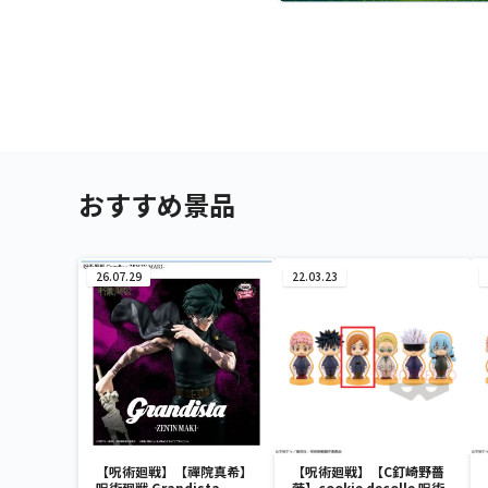
おすすめ景品
26.07.29
22.03.23
【呪術廻戦】【禪院真希】
【呪術廻戦】【C釘崎野薔
呪術廻戦 Grandista-
薇】cookie decolle 呪術