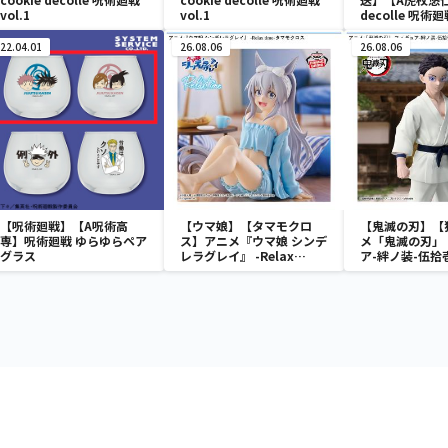
vol.1
vol.1
decolle 呪術廻
22.04.01
26.08.06
26.08.06
【呪術廻戦】【A呪術高
【ウマ娘】【タマモクロ
【鬼滅の刃】【
専】呪術廻戦 ゆらゆらペア
ス】アニメ『ウマ娘 シンデ
メ「鬼滅の刃」
グラス
レラグレイ』 -Relax
ア-絆ノ装-伍拾
time-タマモクロス