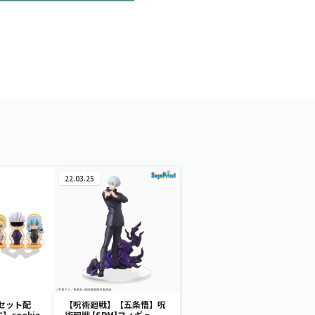
22.03.25
セット配
【呪術廻戦】【五条悟】呪
cookie
術廻戦 [SPM]フィギュ