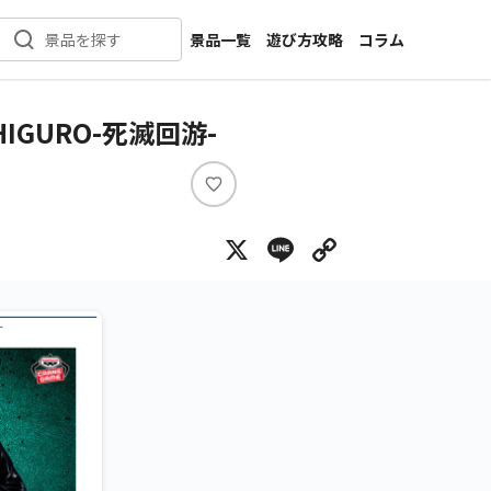
景品一覧
遊び方攻略
コラム
景品を探す
新着景品
インタビュー
カテゴリ一覧
ニュース
HIGURO-死滅回游-
作品名一覧
店舗
メーカー一覧
開発
い
い
攻略
X
Line
Copy Lin
ね
プライズ
イベント
キャラ特集