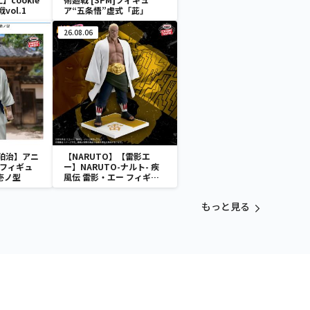
戦vol.1
ア“五条悟”虚式「茈」
26.08.06
狛治】アニ
【NARUTO】【雷影エ
 フィギュ
ー】NARUTO-ナルト- 疾
壱ノ型
風伝 雷影・エー フィギュ
ア～五影集結…!!～
もっと見る