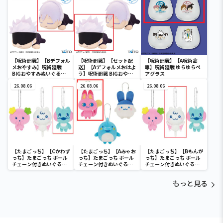
【呪術廻戦】【Bデフォル
【呪術廻戦】【セット配
【呪術廻戦】【A呪術高
メおやすみ】呪術廻戦
送】【Aデフォルメおはよ
専】呪術廻戦 ゆらゆらペ
BIGおやすみぬいぐるみ
う】呪術廻戦 BIGおやす
アグラス
五条悟
みぬいぐるみ 五条悟
26.08.06
26.08.06
26.08.06
【たまごっち】【Cかわず
【たまごっち】【Aみゃお
【たまごっち】【Bもんが
っち】たまごっち ボール
っち】たまごっち ボール
っち】たまごっち ボール
チェーン付きぬいぐるみ
チェーン付きぬいぐるみ
チェーン付きぬいぐるみ
～Tamagotchi
～Tamagotchi
～Tamagotchi
Paradise～vol.3
Paradise～vol.2-R
Paradise～vol.3
もっと見る