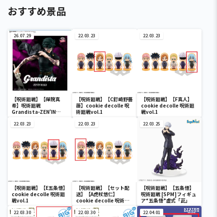
おすすめ景品
26.07.29
22.03.23
22.03.23
【呪術廻戦】【禪院真
【呪術廻戦】【C釘崎野薔
【呪術廻戦】【F真人】
希】呪術廻戦
薇】cookie decolle 呪
cookie decolle 呪術廻
Grandista-ZEN’IN
術廻戦vol.1
戦vol.1
MAKI-
22.03.23
22.03.23
22.03.25
【呪術廻戦】【E五条悟】
【呪術廻戦】【セット配
【呪術廻戦】【五条悟】
cookie decolle 呪術廻
送】【A虎杖悠仁】
呪術廻戦 [SPM]フィギュ
戦vol.1
cookie decolle 呪術廻
ア“五条悟”虚式「茈」
戦vol.1
22.03.30
22.03.30
22.04.01