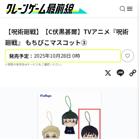
【呪術廻戦】【C伏黒甚爾】TVアニメ『呪術
廻戦』 もちぴこマスコット③
2025年10月28日 0時
発売予定：
い
※実際の発売日はサービスをご確認ください。
い
X
Li
ね