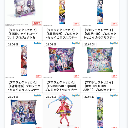
【プロジェクトセカイ】
【プロジェクトセカイ】
【プロジェクトセカイ】
【E25時、ナイトコード
【B天馬咲希】プロジェク
【A星乃一歌】プロジェク
で。】プロジェクトセカ
トセカイ カラフルステー
トセカイ カラフルステー
イ カラフルステージ！
ジ！ feat. 初音ミク マフ
ジ！ feat. 初音ミク マフ
feat. 初音ミク ビジュ
22.04.01
ラータオル“Leo/need”
22.04.08
ラータオル“Leo/need”
22.04.08
アルボード
【プロジェクトセカイ】
【プロジェクトセカイ】
【プロジェクトセカイ】
【C望月穂波】プロジェク
【C:Vivid BAD SQUAD】
【B:MORE MORE
トセカイ カラフルステー
プロジェクトセカイ カラ
JUMP!】プロジェクトセ
ジ！ feat. 初音ミク マフ
フルステージ！ feat. 初
カイ カラフルステージ！
ラータオル“Leo/need”
22.04.08
音ミク [PM]クッション
22.04.13
feat. 初音ミク [PM]クッ
22.04.13
Vol.1
ションVol.1