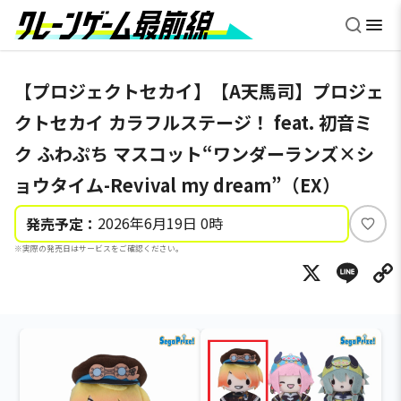
【プロジェクトセカイ】【A天馬司】プロジェ
クトセカイ カラフルステージ！ feat. 初音ミ
ク ふわぷち マスコット“ワンダーランズ×シ
ョウタイム-Revival my dream”（EX）
2026年6月19日 0時
発売予定：
い
※実際の発売日はサービスをご確認ください。
い
X
Li
ね