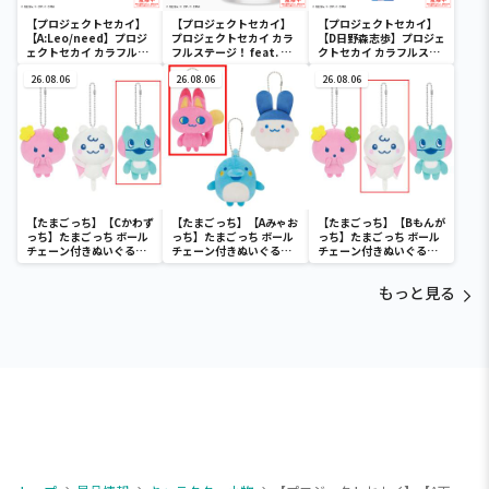
【プロジェクトセカイ】
【プロジェクトセカイ】
【プロジェクトセカイ】
【A:Leo/need】プロジ
プロジェクトセカイ カラ
【D日野森志歩】プロジェ
ェクトセカイ カラフルス
フルステージ！ feat. 初
クトセカイ カラフルステ
テージ！ feat. 初音ミク
音ミク SPMフィギュ
ージ！ feat. 初音ミク マ
[PM]クッションVol.1
26.08.06
ア“ワンダーランドのセカ
26.08.06
フラータオ
26.08.06
イの初音ミク”
ル“Leo/need”
【たまごっち】【Cかわず
【たまごっち】【Aみゃお
【たまごっち】【Bもんが
っち】たまごっち ボール
っち】たまごっち ボール
っち】たまごっち ボール
チェーン付きぬいぐるみ
チェーン付きぬいぐるみ
チェーン付きぬいぐるみ
～Tamagotchi
～Tamagotchi
～Tamagotchi
Paradise～vol.3
Paradise～vol.2-R
Paradise～vol.3
もっと見る