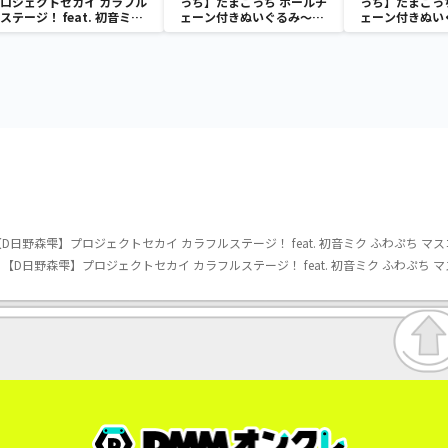
ロジェクトセカイ カラフル
っち】たまごっち ボールチ
っち】たまごっ
ステージ！ feat. 初音ミク
ェーン付きぬいぐるみ～
ェーン付きぬい
SPMフィギュア“ワンダー
Tamagotchi Paradise～
Tamagotchi P
ランドのセカイの初音ミ
vol.3
vol.2-R
ク”
野森雫】プロジェクトセカイ カラフルステージ！ feat. 初音ミク ふわぷち マスコット“M
日野森雫】プロジェクトセカイ カラフルステージ！ feat. 初音ミク ふわぷち マスコット“