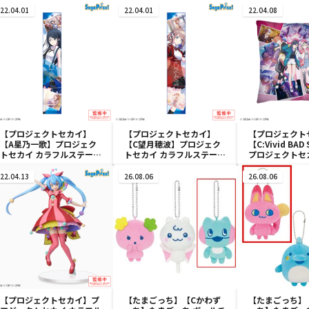
22.04.01
22.04.01
22.04.08
【プロジェクトセカイ】
【プロジェクトセカイ】
【プロジェクト
【A星乃一歌】プロジェク
【C望月穂波】プロジェク
【C:Vivid BAD
トセカイ カラフルステー
トセカイ カラフルステー
プロジェクトセ
ジ！ feat. 初音ミク マフラ
ジ！ feat. 初音ミク マフラ
ルステージ！ fe
ータオル“Leo/need”
ータオル“Leo/need”
ク [PM]クッショ
22.04.13
26.08.06
26.08.06
【プロジェクトセカイ】プ
【たまごっち】【Cかわず
【たまごっち】