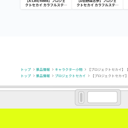
【A:Leo/need】プロジェ
【D日野森志歩】プロジェ
クトセカイ カラフルステー
クトセカイ カラフルステー
ジ！ feat. 初音ミク [PM]
ジ！ feat. 初音ミク マフラ
クッションVol.1
ータオル“Leo/need”
トップ
景品情報
キャラクター小物
【プロジェクトセカイ】【D日
トップ
景品情報
プロジェクトセカイ
【プロジェクトセカイ】【D