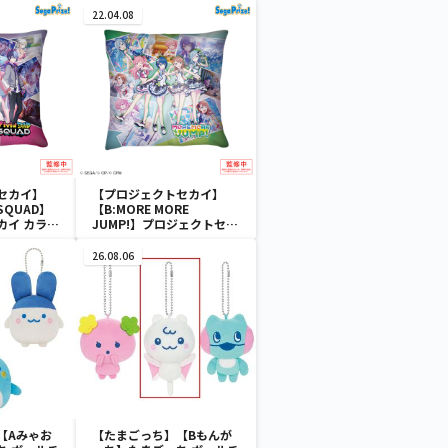
22.04.08
セカイ】
【プロジェクトセカイ】
 SQUAD】
【B:MORE MORE
カイ カラフ
JUMP!】プロジェクトセカ
at. 初音ミ
イ カラフルステージ！
ンVol.1
feat. 初音ミク [PM]クッシ
26.08.06
ョンVol.1
【Aみゃお
【たまごっち】【Bもんが