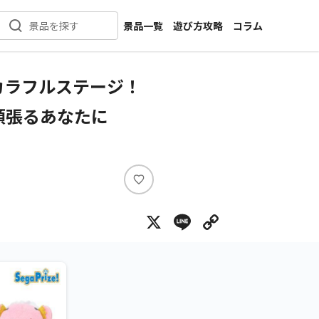
景品一覧
遊び方攻略
コラム
景品を探す
新着景品
インタビュー
カテゴリ一覧
ニュース
カラフルステージ！
作品名一覧
店舗
！-頑張るあなたに
メーカー一覧
開発
攻略
プライズ
い
イベント
い
X
Line
Copy Lin
ね
キャラ特集