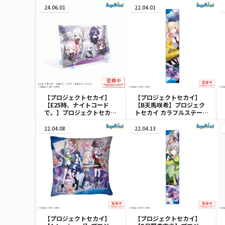
24.06.01
22.04.01
【プロジェクトセカイ】
【プロジェクトセカイ】
【E25時、ナイトコード
【B天馬咲希】プロジェク
で。】プロジェクトセカイ
トセカイ カラフルステー
カラフルステージ！ feat.
ジ！ feat. 初音ミク マフラ
初音ミク ビジュアルボー
ータオル“Leo/need”
22.04.08
22.04.13
ド
【プロジェクトセカイ】
【プロジェクトセカイ】