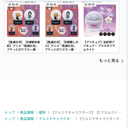
mezzo piano withぬい
ラクターズ ミニウォレッ
ーズ ミニウォレット
ぐるみ ～Ribbon～
26.08.06
ト
26.08.06
26.08.06
【鬼滅の刃】【A煉獄杏寿
【鬼滅の刃】【B胡蝶しの
【プリキュア】名探偵プ
郎】アニメ「鬼滅の刃」
ぶ】アニメ「鬼滅の刃」
リキュア！ プラネタリウ
プチっと灯りマス～煉獄
プチっと灯りマス～煉獄
ムライト
杏寿郎・胡蝶しのぶ～
杏寿郎・胡蝶しのぶ～
もっと見る
トップ
景品情報
雑貨
【ナルミヤキャラクターズ】【Cナカムラくん】ナルミヤキャラクターズ ナップサック（EX）
トップ
景品情報
ナルミヤキャラクターズ
【ナルミヤキャラクターズ】【Cナカムラくん】ナルミヤキャラクターズ ナップサック（EX）