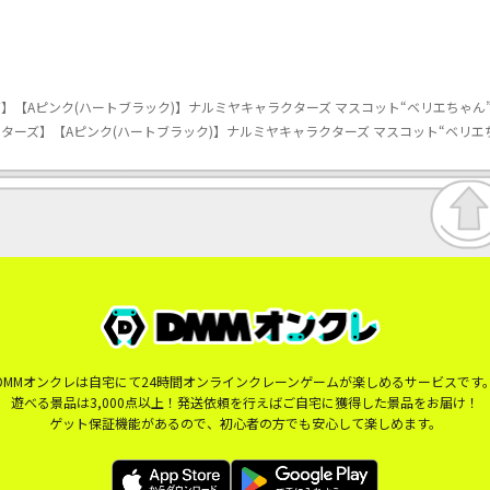
【Aピンク(ハートブラック)】ナルミヤキャラクターズ マスコット“ベリエちゃん”Ve
ーズ】【Aピンク(ハートブラック)】ナルミヤキャラクターズ マスコット“ベリエちゃん
DMMオンクレは自宅にて24時間オンラインクレーンゲームが楽しめるサービスです
遊べる景品は3,000点以上！発送依頼を行えばご自宅に獲得した景品をお届け！
ゲット保証機能があるので、初心者の方でも安心して楽しめます。