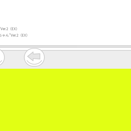
r.2（EX）
”Ver.2（EX）
。