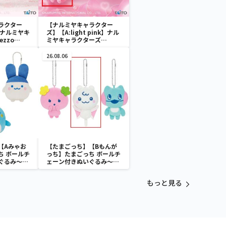
ラクター
【ナルミヤキャラクター
k】ナルミヤキ
ズ】【A:light pink】ナル
zzo
ミヤキャラクターズ
ぬいぐるみ ～
mezzo piano ぬいぐるみ
マスコット ～Ribbon～
26.08.06
【Aみゃお
【たまごっち】【Bもんが
ち ボールチ
っち】たまごっち ボールチ
ぐるみ～
ェーン付きぬいぐるみ～
aradise～
Tamagotchi Paradise～
vol.3
もっと見る