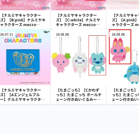
【ナルミヤキャラクター
【ナルミヤキャラクター
【ナルミヤキャ
ズ】【B:pink】ナルミヤキ
ズ】【C:white】ナルミヤ
ズ】【A:pin
ャラクターズ mezzo
キャラクターズ mezzo
ャラクターズ me
piano ぬいぐるみマスコッ
piano ぬいぐるみマスコッ
piano with
ト ～Ribbon～
ト ～Ribbon～
Ribbon～
26.07.21
26.08.06
26.08.06
【ナルミヤキャラクター
【たまごっち】【Cかわず
【たまごっち】
ズ】【Aエンジェルブル
っち】たまごっち ボールチ
っち】たまごっ
ー】ナルミヤキャラクター
ェーン付きぬいぐるみ～
ェーン付きぬい
ズ ミニウォレット
Tamagotchi Paradise～
Tamagotchi P
vol.3
vol.2-R