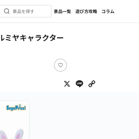
景品一覧
遊び方攻略
コラム
景品を探す
新着景品
インタビュー
カテゴリ一覧
ニュース
ルミヤキャラクター
作品名一覧
店舗
メーカー一覧
開発
攻略
い
プライズ
い
X
Line
Copy Lin
ね
イベント
キャラ特集