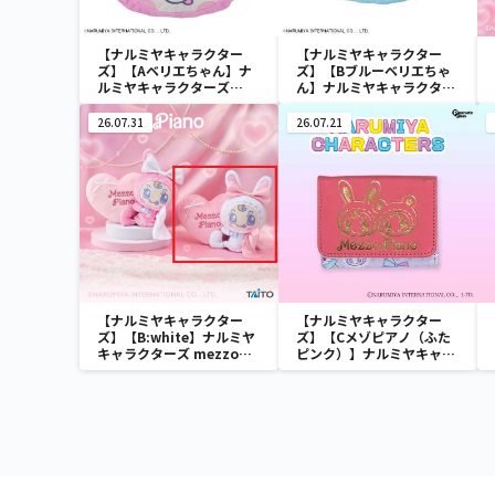
【ナルミヤキャラクター
【ナルミヤキャラクター
ズ】【Aベリエちゃん】ナ
ズ】【Bブルーベリエちゃ
ルミヤキャラクターズ
ん】ナルミヤキャラクター
[PtZ]フェイスクッショ
ズ [PtZ]フェイスクッショ
ン‐ベリエちゃん‐
ン‐ベリエちゃん‐
26.07.31
26.07.21
【ナルミヤキャラクター
【ナルミヤキャラクター
ズ】【B:white】ナルミヤ
ズ】【Cメゾピアノ（ふた
キャラクターズ mezzo
ピンク）】ナルミヤキャラ
piano withぬいぐるみ ～
クターズ ミニウォレット
Ribbon～