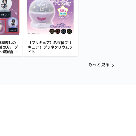
B胡蝶しの
【プリキュア】名探偵プリ
滅の刃」 プ
キュア！ プラネタリウムラ
～煉獄杏寿
イト
～
もっと見る