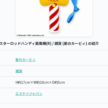
ターロッドハンディ扇風機(R) / 雑貨 (星のカービィ) の紹介
星のカービィ
雑貨
H約17cm×W約10cm×D約5cm
エスケイジャパン