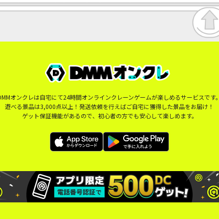
DMMオンクレは自宅にて24時間オンラインクレーンゲームが楽しめるサービスです
遊べる景品は3,000点以上！発送依頼を行えばご自宅に獲得した景品をお届け！
ゲット保証機能があるので、初心者の方でも安心して楽しめます。