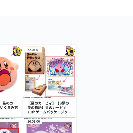
22.04.01
】星のカー
【星のカービィ】【B夢の
Gぬいぐるみ第
泉の物語】星のカービィ
30thゲームパッケージクッ
ション
26.08.06