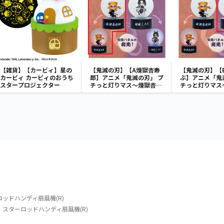
【雑貨】【カービィ】星の
【鬼滅の刃】【A煉獄杏寿
【鬼滅の刃】【
カービィ カービィのおうち
郎】アニメ「鬼滅の刃」 プ
ぶ】アニメ「鬼
スタープロジェクター
チっと灯りマス～煉獄杏寿
チっと灯りマス
郎・胡蝶しのぶ～
郎・胡蝶しのぶ
ッドハンディ扇風機(R)
スターロッドハンディ扇風機(R)