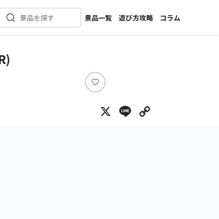
景品一覧
遊び方攻略
コラム
景品を探す
新着景品
インタビュー
カテゴリ一覧
ニュース
)
作品名一覧
店舗
メーカー一覧
開発
い
い
攻略
X
Line
Copy Lin
ね
プライズ
イベント
キャラ特集