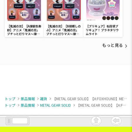
【鬼滅の刃】【A煉獄杏寿
【鬼滅の刃】【B胡蝶しの
【プリキュア】名探偵プ
郎】アニメ「鬼滅の刃」
ぶ】アニメ「鬼滅の刃」
リキュア！ プラネタリウ
プチっと灯りマス～煉獄
プチっと灯りマス～煉獄
ムライト
杏寿郎・胡蝶しのぶ～
杏寿郎・胡蝶しのぶ～
もっと見る
トップ
景品情報
雑貨
【METAL GEAR SOLID】【A:FOXHOUND】METAL GEAR SOLID 部隊章ダイカットクッション
トップ
景品情報
METAL GEAR SOLID
【METAL GEAR SOLID】【A:FOXHOUND】METAL GEAR SOLID 部隊章ダイカットクッション