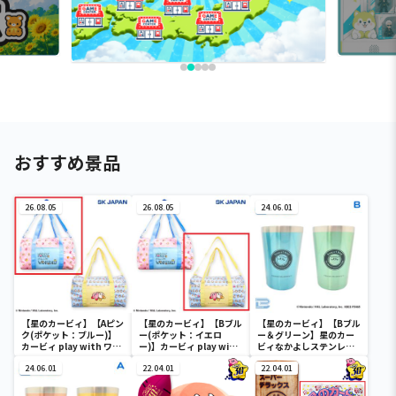
おすすめ景品
26.08.05
26.08.05
24.06.01
【星のカービィ】【Aピン
【星のカービィ】【Bブル
【星のカービィ】【Bブル
ク(ポケット：ブルー)】
ー(ポケット：イエロ
ー＆グリーン】星のカー
カービィ play with ワド
ー)】カービィ play with
ビィなかよしステンレス
ルディ ボストンバッグ
ワドルディ ボストンバッ
ペアタンブラー
24.06.01
グ
22.04.01
22.04.01