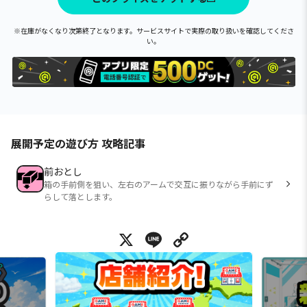
※在庫がなくなり次第終了となります。サービスサイトで実際の取り扱いを確認してくださ
い。
展開予定の遊び方 攻略記事
前おとし
箱の手前側を狙い、左右のアームで交互に振りながら手前にず
らして落とします。
X
Line
Copy Link