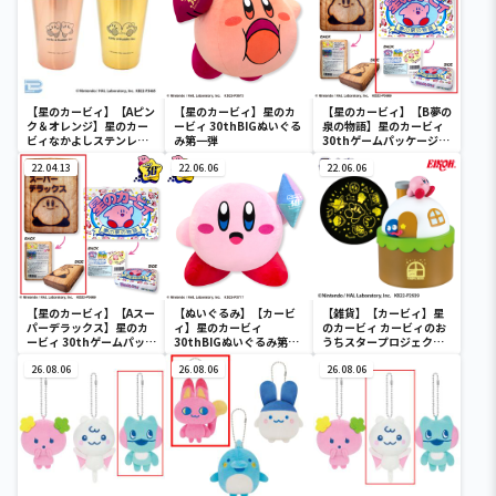
【星のカービィ】【Aピン
【星のカービィ】星のカ
【星のカービィ】【B夢の
ク＆オレンジ】星のカー
ービィ 30thBIGぬいぐる
泉の物語】星のカービィ
ビィなかよしステンレス
み第一弾
30thゲームパッケージク
ペアタンブラー
ッション
22.04.13
22.06.06
22.06.06
【星のカービィ】【Aスー
【ぬいぐるみ】【カービ
【雑貨】【カービィ】星
パーデラックス】星のカ
ィ】星のカービィ
のカービィ カービィのお
ービィ 30thゲームパッケ
30thBIGぬいぐるみ第二
うちスタープロジェクタ
ージクッション
弾
ー
26.08.06
26.08.06
26.08.06