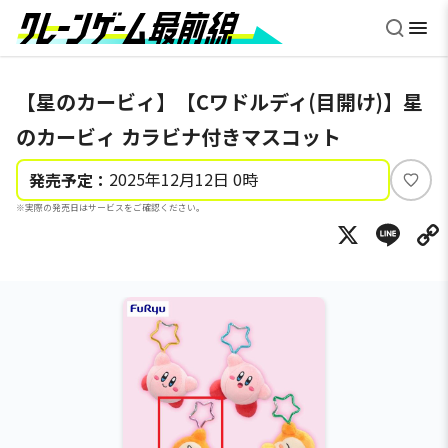
【星のカービィ】【Cワドルディ(目開け)】星
のカービィ カラビナ付きマスコット
2025年12月12日 0時
発売予定：
い
※実際の発売日はサービスをご確認ください。
い
X
Li
ね