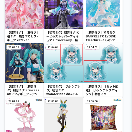
【初音ミク】【桜ミク】
【初音ミク】初音ミク ぬ
【初音ミク】初音ミク
桜ミク 描き下ろしフィ
ーどるストッパーフィギ
BANPRESTO EVOLVE
ギュア 2021ver.
ュア Flower Fairyー桔梗
Clearluxe-くらげ-フィ
ー
ギュア
22.03.26
22.04.01
22.04.01
【初音ミク】【初音ミ
【初音ミク】【Aシンデレ
【初音ミク】【セット配
ク】初音ミク Princess
ラ】初音ミク
送】【Bシンデレラ ウィ
AMP フィギュア～アリス
wonderland ぬいぐるみ
ンク】初音ミク
ver.～
vol.4
wonderland ぬいぐるみ
22.04.09
22.06.06
vol.4
22.06.06