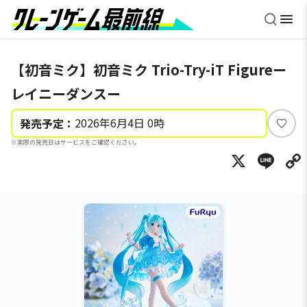
【初音ミク】初音ミク Trio-Try-iT Figureー
レイニーダンスー
2026年6月4日 0時
発売予定：
い
※実際の発売日はサービスをご確認ください。
い
X
Li
ね