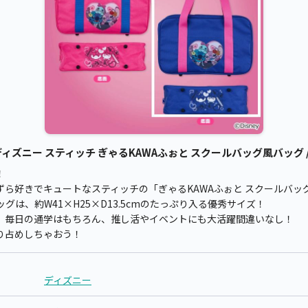
ズニー スティッチ ぎゃるKAWAふぉと スクールバッグ風バッグ / 
！
ずら好きでキュートなスティッチの「ぎゃるKAWAふぉと スクールバッ
は、約W41×H25×D13.5cmのたっぷり入る優秀サイズ！
、毎日の通学はもちろん、推し活やイベントにも大活躍間違いなし！
り占めしちゃおう！
ディズニー