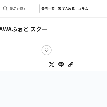
景品一覧
遊び方攻略
コラム
景品を探す
新着景品
インタビュー
カテゴリ一覧
ニュース
AWAふぉと スクー
作品名一覧
店舗
メーカー一覧
開発
攻略
い
プライズ
い
X
Line
Copy Lin
ね
イベント
キャラ特集