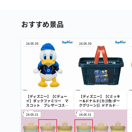
おすすめ景品
24.05.30
24.05.30
【ディズニー】【Cデュー
【ディズニー】【Cミッキ
イ】ダックファミリー マ
ー&ドナルド(カゴ色:ダー
スコット ブレザーコスチ
クグリーン)】ドナルドダ
ューム
ック ミニメッシュカゴ
24.05.31
24.05.31