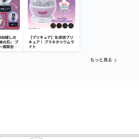
B胡蝶しの
【プリキュア】名探偵プリ
滅の刃」 プ
キュア！ プラネタリウムラ
～煉獄杏寿
イト
～
もっと見る