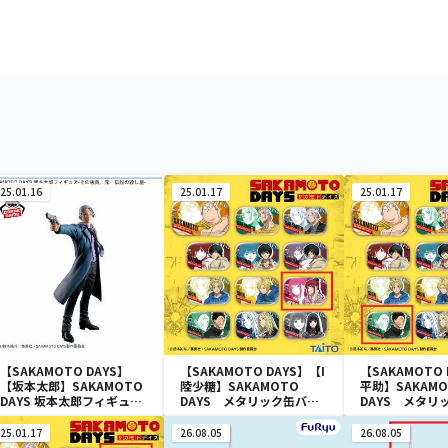
25.01.16
25.01.17
25.01.17
【SAKAMOTO DAYS】
【SAKAMOTO DAYS】【I
【SAKAMOTO 
【坂本太郎】SAKAMOTO
陸少糖】SAKAMOTO
平助】SAKAMO
DAYS 坂本太郎フィギュア-
DAYS メタリック缶バッ
DAYS メタリ
その店長、元・伝説の殺し
ジ
ジ
屋-
25.01.17
26.08.05
26.08.05