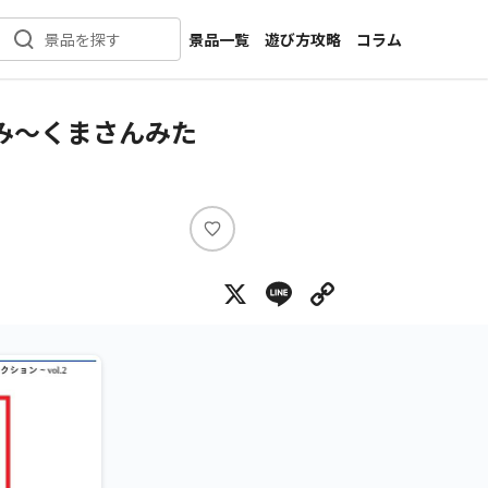
景品一覧
遊び方攻略
コラム
景品を探す
新着景品
インタビュー
カテゴリ一覧
ニュース
ぐるみ～くまさんみた
作品名一覧
店舗
メーカー一覧
開発
攻略
い
プライズ
い
X
Line
Copy Lin
ね
イベント
キャラ特集