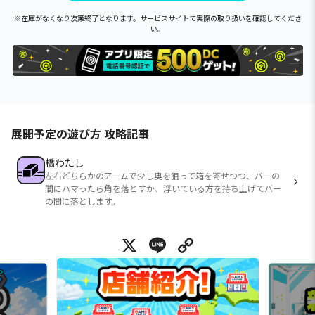
※在庫がなくなり次第終了となります。サービスサイトで実際の取り扱いを確認してくださ
い。
展開予定の遊び方 攻略記事
橋わたし
左右どちらかのアームで少し奥を狙って箱を寄せつつ、バーの
間にハマったら角を落とすか、浮いている方を持ち上げてバー
の間に落とします。
X
Line
Copy Link