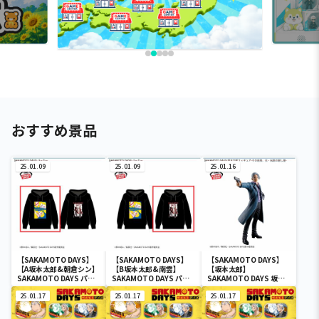
おすすめ景品
25.01.09
25.01.09
25.01.16
【SAKAMOTO DAYS】
【SAKAMOTO DAYS】
【SAKAMOTO DAYS】
【A坂本太郎&朝倉シン】
【B坂本太郎&南雲】
【坂本太郎】
SAKAMOTO DAYS パー
SAKAMOTO DAYS パー
SAKAMOTO DAYS 坂本
カー
カー
太郎フィギュア-その店
25.01.17
25.01.17
長、元・伝説の殺し屋-
25.01.17