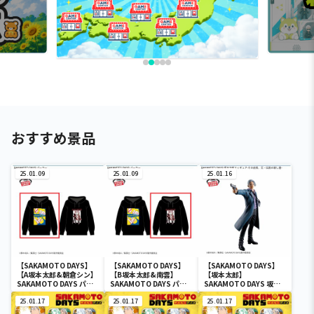
おすすめ景品
25.01.09
25.01.09
25.01.16
【SAKAMOTO DAYS】
【SAKAMOTO DAYS】
【SAKAMOTO DAYS】
【A坂本太郎&朝倉シン】
【B坂本太郎&南雲】
【坂本太郎】
SAKAMOTO DAYS パー
SAKAMOTO DAYS パー
SAKAMOTO DAYS 坂本
カー
カー
太郎フィギュア-その店
25.01.17
25.01.17
長、元・伝説の殺し屋-
25.01.17