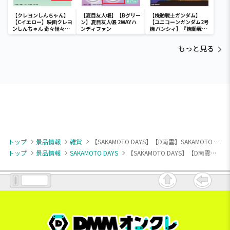
【クレヨンしんちゃん】
【夏目友人帳】【Bグリー
【機動戦士ガンダム】
【Cイエロー】映画クレヨ
ン】夏目友人帳 2WAYハ
【ユニコーンガンダム2号
ンしんちゃん 奇々怪々！
ンディファン
機 バンシィ】『機動戦士
オラの妖怪バケ～ション
ガンダムUC』 胸像センサ
フルカラータンブラー
ーライト-ユニコーンガン
もっと見る
ダム2号機 バンシィ（デ
ストロイモード）-
トップ
景品情報
雑貨
【SAKAMOTO DAYS】【D南雲】SAKAMOTO DAYS フルカラータンブラー
トップ
景品情報
SAKAMOTO DAYS
【SAKAMOTO DAYS】【D南雲】SAKAMOTO DAYS フルカラータンブラー