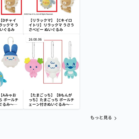
【Dチャイ
【リラックマ】【Cキイロ
ラックマ う
イトリ】リラックマ うさう
ぬいぐるみ
さべビー ぬいぐるみ
26.08.06
【Aみゃお
【たまごっち】【Bもんが
ち ボールチ
っち】たまごっち ボールチ
ぐるみ～
ェーン付きぬいぐるみ～
aradise～
Tamagotchi Paradise～
vol.3
もっと見る