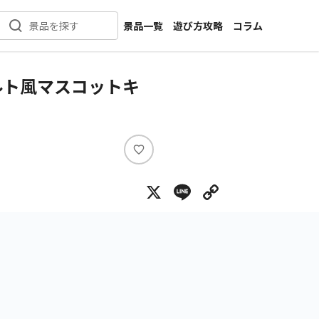
景品一覧
遊び方攻略
コラム
景品を探す
新着景品
インタビュー
カテゴリ一覧
ニュース
ルト風マスコットキ
作品名一覧
店舗
メーカー一覧
開発
攻略
い
プライズ
い
X
Line
Copy Lin
ね
イベント
キャラ特集