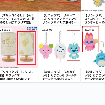
【すみっコぐらし】【Aパ
【リラックマ】【Bパープ
【リラックマ】
ープル】すみっコぐらし 夢
ル】リラックマ ゲーミング
ロイコグマ】リ
みるしっぽず クリア窓付き
リラックマ クリア窓付き収
さうさべビー 
収納ボックス
納ボックス
22.03.16
26.08.06
26.08.06
【リラックマ】【Bちらし
【たまごっち】【Cかわず
【たまごっち】
柄】リラックマ
っち】たまごっち ボールチ
っち】たまごっ
Rilakkuma Style シェー
ェーン付きぬいぐるみ～
ェーン付きぬい
ドライト
Tamagotchi Paradise～
Tamagotchi P
vol.3
vol.2-R