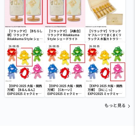
【リラックマ】【Bちらし
【リラックマ】【A集合】
【リラックマ】リラック
柄】リラックマ
リラックマ Rilakkuma
マ フルーツでまくまくリ
Rilakkuma Style シェー
Style シェードライト
ラックス 木製カトラリー
ドライト
セット
26.08.05
26.08.05
26.08.05
【EXPO 2025 大阪・関西
【EXPO 2025 大阪・関西
【EXPO 2025 大阪・関西
万博】【Bるんるん】
万博】【Cわーい】
万博】【Dにこっ】
EXPO2025 ミャクミャク
EXPO2025 ミャクミャク
EXPO2025 ミャクミャク
カラフルゴム紐付きぬい
カラフルゴム紐付きぬい
カラフルゴム紐付きぬい
ぐるみ
ぐるみ
ぐるみ
もっと見る