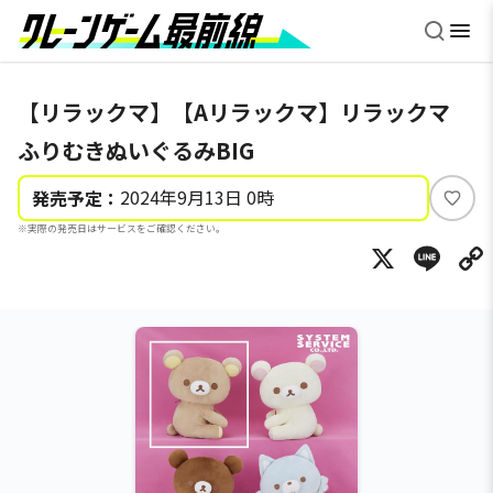
【リラックマ】【Aリラックマ】リラックマ
ふりむきぬいぐるみBIG
2024年9月13日 0時
発売予定：
い
※実際の発売日はサービスをご確認ください。
い
X
Li
ね