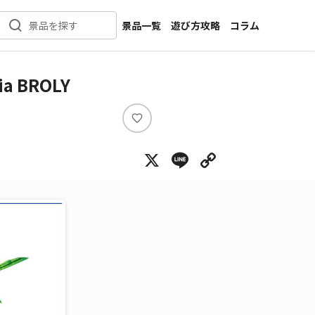
景品一覧
遊び方攻略
コラム
景品を探す
新着景品
インタビュー
カテゴリ一覧
ニュース
 BROLY
作品名一覧
店舗
メーカー一覧
開発
い
い
攻略
X
Line
Copy Lin
ね
プライズ
イベント
キャラ特集