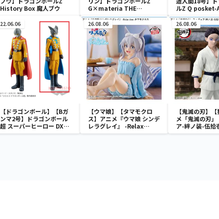
ブウ】ドラゴンボールZ
リン】ドラゴンボールZ
造人間18号】
History Box 魔人ブウ
G×materia THE
ルZ Q posket-
KRILLIN
18-Ⅱ
22.06.06
26.08.06
26.08.06
【ドラゴンボール】【Bガ
【ウマ娘】【タマモクロ
【鬼滅の刃】【
ンマ2号】ドラゴンボール
ス】アニメ『ウマ娘 シンデ
メ「鬼滅の刃」
超 スーパーヒーロー DXF-
レラグレイ』 -Relax
ア-絆ノ装-伍拾
ガンマ1号＆ガンマ2号-
time-タマモクロス