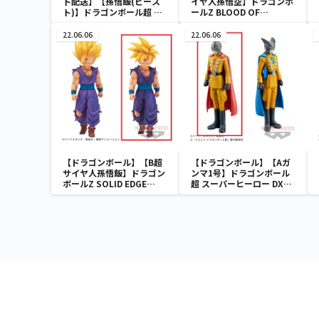
ト配送】【孫悟飯(ビース
イヤ人孫悟空】ドラゴンボ
ト)】ドラゴンボール超 ス
ールZ BLOOD OF
ーパーヒーロー DXF-孫悟
SAIYANS-超サイヤ人孫悟
飯(ビースト)-
空-Ⅱ
22.06.06
22.06.06
【ドラゴンボール】【B超
【ドラゴンボール】【Aガ
サイヤ人孫悟飯】ドラゴン
ンマ1号】ドラゴンボール
ボールZ SOLID EDGE
超 スーパーヒーロー DXF-
WORKS-THE出陣-5
ガンマ1号＆ガンマ2号-