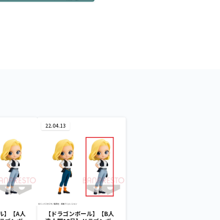
22.04.13
ル】【A人
【ドラゴンボール】【B人