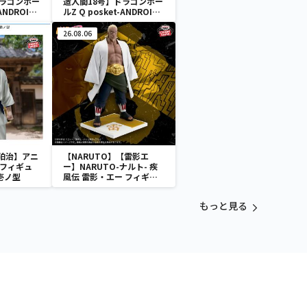
ドラゴンボー
造人間18号】ドラゴンボー
ANDROID
ルZ Q posket-ANDROID
18-Ⅱ
26.08.06
狛治】アニ
【NARUTO】【雷影エ
 フィギュ
ー】NARUTO-ナルト- 疾
壱ノ型
風伝 雷影・エー フィギュ
ア～五影集結…!!～
もっと見る