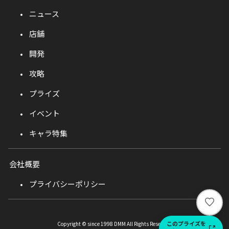
ニュース
店舗
開発
攻略
プライズ
イベント
キャラ特集
会社概要
プライバシーポリシー
い
い
ね
このプライズを
Copyright © since 1998 DMM All Rights Reserved.