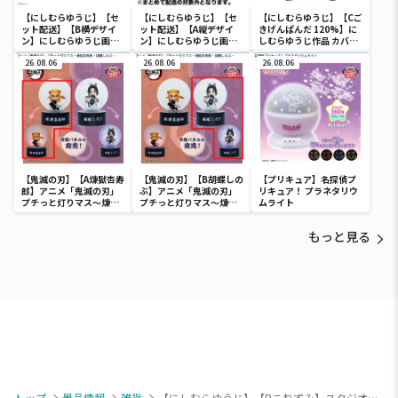
【にしむらゆうじ】【セ
【にしむらゆうじ】【セ
【にしむらゆうじ】【Cご
ット配送】【B横デザイ
ット配送】【A縦デザイ
きげんぱんだ 120%】に
ン】にしむらゆうじ画♪
ン】にしむらゆうじ画♪
しむらゆうじ作品 カバン
チップとデール バスタオ
チップとデール バスタオ
に付けられるぱわあぷぷ
ル
26.08.06
ル
26.08.06
ぬいぐるみ～ぱんだのご
26.08.06
きげんあんばい～
【鬼滅の刃】【A煉獄杏寿
【鬼滅の刃】【B胡蝶しの
【プリキュア】名探偵プ
郎】アニメ「鬼滅の刃」
ぶ】アニメ「鬼滅の刃」
リキュア！ プラネタリウ
プチっと灯りマス～煉獄
プチっと灯りマス～煉獄
ムライト
杏寿郎・胡蝶しのぶ～
杏寿郎・胡蝶しのぶ～
もっと見る
トップ
景品情報
雑貨
【にしむらゆうじ】【Bこねずみ】スタジオUG もこもこ巾着