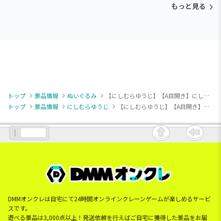
もっと見る
トップ
景品情報
ぬいぐるみ
【にしむらゆうじ】【A目開き】にしむらゆうじ作品 カバンに付けられるぱわあぷぷぬいぐるみ～ラブラビットの推し活度～
トップ
景品情報
にしむらゆうじ
【にしむらゆうじ】【A目開き】にしむらゆうじ作品 カバンに付けられるぱわあぷぷぬいぐるみ～ラブラビットの推し活度～
DMMオンクレは自宅にて24時間オンラインクレーンゲームが楽しめるサービ
スです。
遊べる景品は3,000点以上！発送依頼を行えばご自宅に獲得した景品をお届