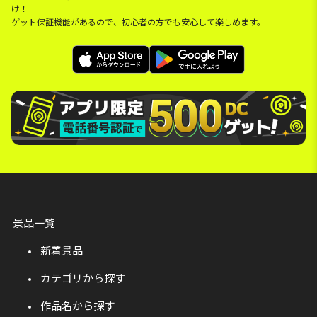
け！
ゲット保証機能があるので、初心者の方でも安心して楽しめます。
景品一覧
新着景品
カテゴリから探す
作品名から探す