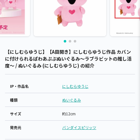
【にしむらゆうじ】【A目開き】にしむらゆうじ作品 カバン
に付けられるぱわあぷぷぬいぐるみ～ラブラビットの推し活
度～ / ぬいぐるみ (にしむらゆうじ) の紹介
IP・作品名
にしむらゆうじ
種類
ぬいぐるみ
サイズ
約12cm
発売元
バンダイスピリッツ