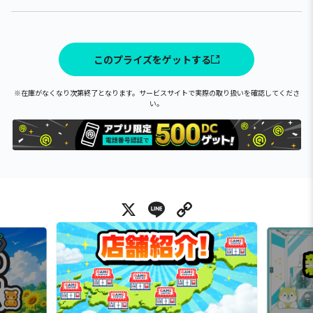
このプライズをゲットする
※在庫がなくなり次第終了となります。サービスサイトで実際の取り扱いを確認してくださ
い。
X
Line
Copy Link