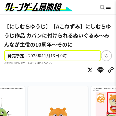
【にしむらゆうじ】【Aこねずみ】にしむらゆ
うじ作品 カバンに付けられるぬいぐるみ～み
んなが主役の10周年～そのに
2025年11月13日 0時
発売予定：
い
※実際の発売日はサービスをご確認ください。
い
X
Li
ね