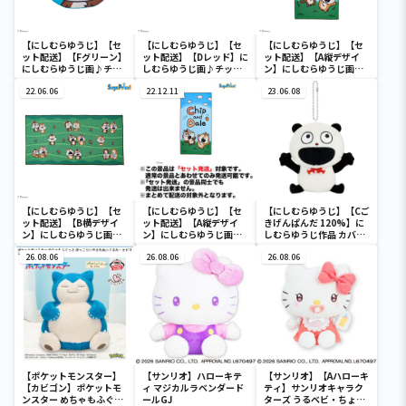
【にしむらゆうじ】【セ
【にしむらゆうじ】【セ
【にしむらゆうじ】【セ
ット配送】【Fグリーン】
ット配送】【Dレッド】に
ット配送】【A縦デザイ
にしむらゆうじ画♪チッ
しむらゆうじ画♪チップ
ン】にしむらゆうじ画♪
プとデール [MP]ダイカッ
とデール [MP]ダイカット
チップとデール バスタオ
トポーチ付エコバッグ
22.06.06
ポーチ付エコバッグ
22.12.11
ル
23.06.08
【にしむらゆうじ】【セ
【にしむらゆうじ】【セ
【にしむらゆうじ】【Cご
ット配送】【B横デザイ
ット配送】【A縦デザイ
きげんぱんだ 120%】に
ン】にしむらゆうじ画♪
ン】にしむらゆうじ画♪
しむらゆうじ作品 カバン
チップとデール バスタオ
チップとデール バスタオ
に付けられるぱわあぷぷ
ル
26.08.06
ル
26.08.06
ぬいぐるみ～ぱんだのご
26.08.06
きげんあんばい～
【ポケットモンスター】
【サンリオ】ハローキテ
【サンリオ】【Aハローキ
【カビゴン】ポケットモ
ィ マジカルラベンダード
ティ】サンリオキャラク
ンスター めちゃもふぐっ
ールGJ
ターズ うるベビ・ちょい