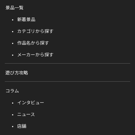
景品一覧
新着景品
カテゴリから探す
作品名から探す
メーカーから探す
遊び方攻略
コラム
インタビュー
ニュース
店舗