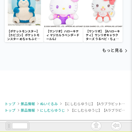
【ポケットモンスター】
【サンリオ】ハローキテ
【サンリオ】【Aハローキ
【カビゴン】ポケットモ
ィ マジカルラベンダード
ティ】サンリオキャラク
ンスター めちゃもふぐっ
ールGJ
ターズ うるベビ・ちょい
と ほっこりいやされぬい
デカドール
ぐるみ～カビゴン～
もっと見る
トップ
景品情報
ぬいぐるみ
【にしむらゆうじ】【Aラブラビット】にしむらゆうじ作品 カバンに付けられるぬいぐるみ～みんなが主役の10周年～そのさん
トップ
景品情報
にしむらゆうじ
【にしむらゆうじ】【Aラブラビット】にしむらゆうじ作品 カバンに付けられるぬいぐるみ～みんなが主役の10周年～そのさん