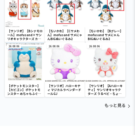
【サンリオ】【Bシナモロ
【ちいかわ】【Cサメわ
【ちいかわ】【Bグレー】
ール】mofusand×サン
ん】mofusand サメにゃ
mofusand サメにゃん
リオキャラクターズ カチ
んBIGぬいぐるみ2
BIGぬいぐるみ2
ューシャマスコット②
26.08.06
26.08.06
26.08.06
【ポケットモンスター】
【サンリオ】ハローキテ
【サンリオ】【Aハローキ
【カビゴン】ポケットモ
ィ マジカルラベンダード
ティ】サンリオキャラク
ンスター めちゃもふぐっ
ールGJ
ターズ うるベビ・ちょい
と ほっこりいやされぬい
デカドール
ぐるみ～カビゴン～
もっと見る