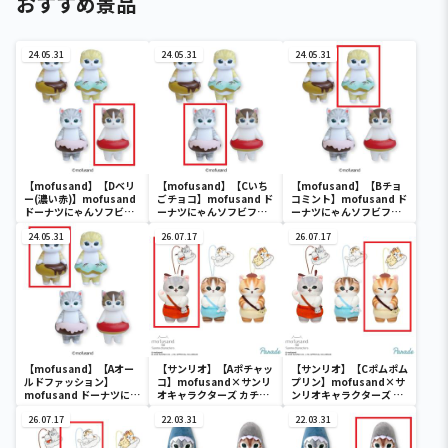
おすすめ景品
24.05.31
24.05.31
24.05.31
【mofusand】【Dベリ
【mofusand】【Cいち
【mofusand】【Bチョ
ー(濃い赤)】mofusand
ごチョコ】mofusand ド
コミント】mofusand ド
ドーナツにゃんソフビフ
ーナツにゃんソフビフィ
ーナツにゃんソフビフィ
ィギュア
ギュア
ギュア
24.05.31
26.07.17
26.07.17
【mofusand】【Aオー
【サンリオ】【Aポチャッ
【サンリオ】【Cポムポム
ルドファッション】
コ】mofusand×サンリ
プリン】mofusand×サ
mofusand ドーナツにゃ
オキャラクターズ カチュ
ンリオキャラクターズ カ
んソフビフィギュア
ーシャマスコット②
チューシャマスコット②
26.07.17
22.03.31
22.03.31