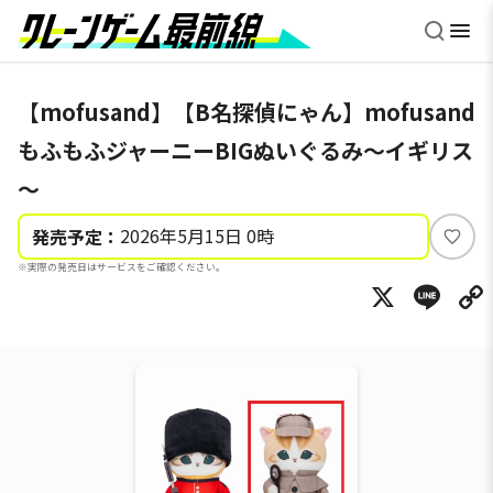
【mofusand】【B名探偵にゃん】mofusand
もふもふジャーニーBIGぬいぐるみ～イギリス
～
2026年5月15日 0時
発売予定：
い
※実際の発売日はサービスをご確認ください。
い
X
Li
ね