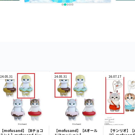
24.05.31
24.05.31
26.07.17
【mofusand】【Bチョコ
【mofusand】【Aオール
【サンリオ】【
ミント】mofusand ドー
ドファッション】
コ】mofusa