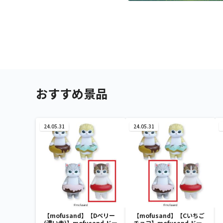
おすすめ景品
24.05.31
24.05.31
【mofusand】【Dベリー
【mofusand】【Cいちご
(濃い赤)】mofusand ドー
チョコ】mofusand ドー