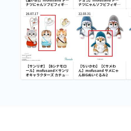
ナツにゃんソフビフィギュ
ナツにゃんソフビフィギュ
ア
ア
26.07.17
22.03.31
【サンリオ】【Bシナモロ
【ちいかわ】【Cサメわ
ール】mofusand×サンリ
ん】mofusand サメにゃ
オキャラクターズ カチュー
んBIGぬいぐるみ2
シャマスコット②