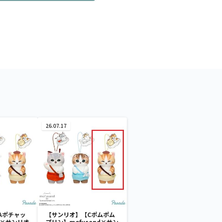
26.07.17
Aポチャッ
【サンリオ】【Cポムポム
nd×サンリオ
プリン】mofusand×サン