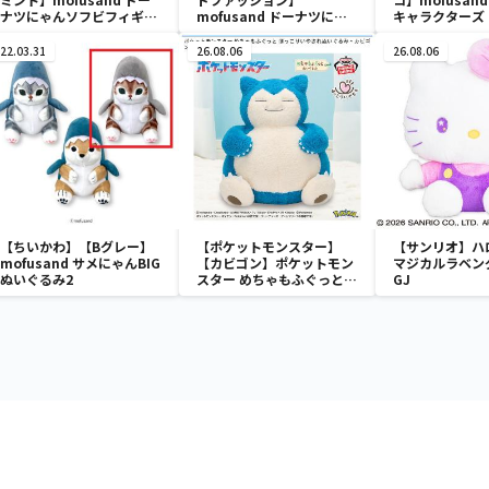
ナツにゃんソフビフィギュ
mofusand ドーナツにゃ
キャラクターズ
ア
んソフビフィギュア
ャマスコット②
22.03.31
26.08.06
26.08.06
【ちいかわ】【Bグレー】
【ポケットモンスター】
【サンリオ】ハ
mofusand サメにゃんBIG
【カビゴン】ポケットモン
マジカルラベン
ぬいぐるみ2
スター めちゃもふぐっと
GJ
ほっこりいやされぬいぐる
み～カビゴン～