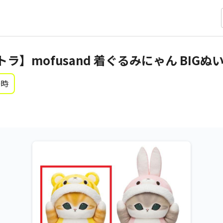
Aトラ】mofusand 着ぐるみにゃん BIG
0時