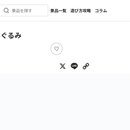
景品一覧
遊び方攻略
コラム
景品を探す
新着景品
インタビュー
カテゴリ一覧
ニュース
ぬいぐるみ
作品名一覧
店舗
メーカー一覧
開発
い
い
攻略
X
Line
Copy Lin
ね
プライズ
イベント
キャラ特集