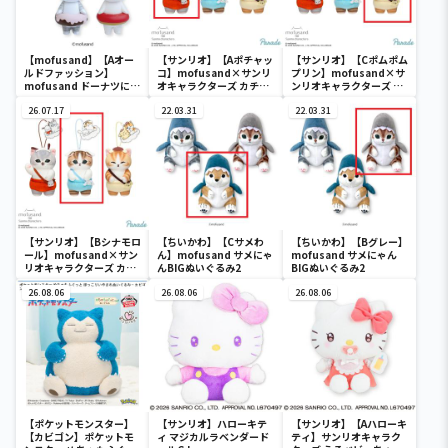
【mofusand】【Aオー
【サンリオ】【Aポチャッ
【サンリオ】【Cポムポム
ルドファッション】
コ】mofusand×サンリ
プリン】mofusand×サ
mofusand ドーナツにゃ
オキャラクターズ カチュ
ンリオキャラクターズ カ
んソフビフィギュア
ーシャマスコット②
チューシャマスコット②
26.07.17
22.03.31
22.03.31
【サンリオ】【Bシナモロ
【ちいかわ】【Cサメわ
【ちいかわ】【Bグレー】
ール】mofusand×サン
ん】mofusand サメにゃ
mofusand サメにゃん
リオキャラクターズ カチ
んBIGぬいぐるみ2
BIGぬいぐるみ2
ューシャマスコット②
26.08.06
26.08.06
26.08.06
【ポケットモンスター】
【サンリオ】ハローキテ
【サンリオ】【Aハローキ
【カビゴン】ポケットモ
ィ マジカルラベンダード
ティ】サンリオキャラク