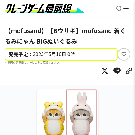
【mofusand】【Bウサギ】mofusand 着ぐ
るみにゃん BIGぬいぐるみ
2025年5月16日 0時
発売予定：
い
※実際の発売日はサービスをご確認ください。
い
X
Li
ね