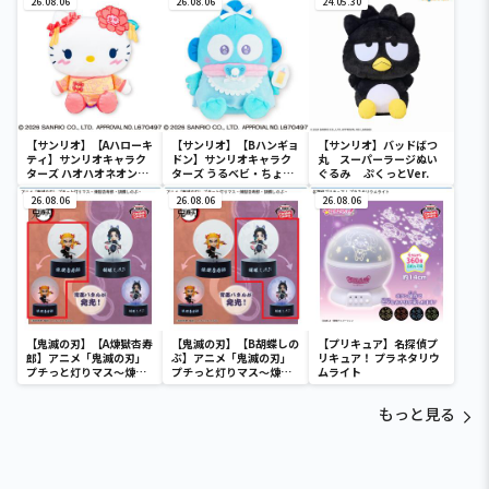
26.08.06
SOFVIMATES～マイメロ
26.08.06
24.05.30
ディ マーメイドver. ～
【サンリオ】【Aハローキ
【サンリオ】【Bハンギョ
【サンリオ】バッドばつ
ティ】サンリオキャラク
ドン】サンリオキャラク
丸 スーパーラージぬい
ターズ ハオハオネオンタ
ターズ うるベビ・ちょい
ぐるみ ぷくっとVer.
ウンドールBIGタイプ1
デカドール
26.08.06
26.08.06
26.08.06
【鬼滅の刃】【A煉獄杏寿
【鬼滅の刃】【B胡蝶しの
【プリキュア】名探偵プ
郎】アニメ「鬼滅の刃」
ぶ】アニメ「鬼滅の刃」
リキュア！ プラネタリウ
プチっと灯りマス～煉獄
プチっと灯りマス～煉獄
ムライト
杏寿郎・胡蝶しのぶ～
杏寿郎・胡蝶しのぶ～
もっと見る