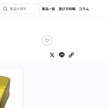
景品一覧
遊び方攻略
コラム
景品を探す
新着景品
インタビュー
カテゴリ一覧
ニュース
作品名一覧
店舗
メーカー一覧
開発
い
い
攻略
X
Line
Copy Lin
ね
プライズ
イベント
キャラ特集