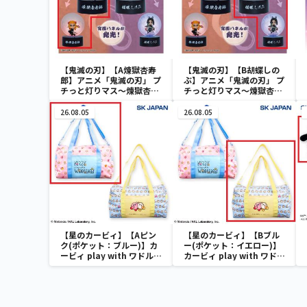
【鬼滅の刃】【A煉獄杏寿
【鬼滅の刃】【B胡蝶しの
郎】アニメ「鬼滅の刃」 プ
ぶ】アニメ「鬼滅の刃」 プ
チっと灯りマス～煉獄杏寿
チっと灯りマス～煉獄杏寿
郎・胡蝶しのぶ～
郎・胡蝶しのぶ～
26.08.05
26.08.05
【星のカービィ】【Aピン
【星のカービィ】【Bブル
ク(ポケット：ブルー)】カ
ー(ポケット：イエロー)】
ービィ play with ワドルデ
カービィ play with ワドル
ィ ボストンバッグ
ディ ボストンバッグ