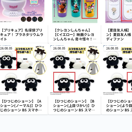
【プリキュア】名探偵プリ
【クレヨンしんちゃん】
【夏目友人帳】
キュア！ プラネタリウムラ
【Cイエロー】映画クレヨ
ン】夏目友人帳 
イト
ンしんちゃん 奇々怪々！オ
ディファン
ラの妖怪バケ～ション フル
カラータンブラー
26.08.05
26.08.05
26.08.05
【ひつじのショーン】【A
【ひつじのショーン】【B
【ひつじのショ
ショーン(ノーマル)】ひつ
ショーン(上目づかい)】ひ
ショーン(より目
じのショーン BS スマホシ
つじのショーン BS スマホ
のショーン BS
ョーンルダー
ショーンルダー
ーンルダー