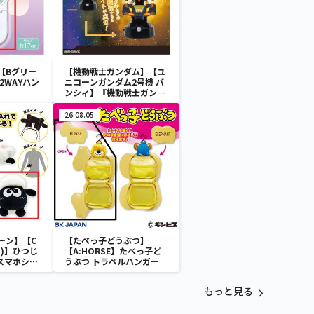
【Bグリー
【機動戦士ガンダム】【ユ
2WAYハン
ニコーンガンダム2号機 バ
ンシィ】『機動戦士ガンダ
ムUC』 胸像センサーライ
ト-ユニコーンガンダム2号
26.08.05
機 バンシィ（デストロイモ
ード）-
ーン】【C
【たべっ子どうぶつ】
)】ひつじ
【A:HORSE】たべっ子ど
 スマホショ
うぶつ トラベルハンガー
もっと見る