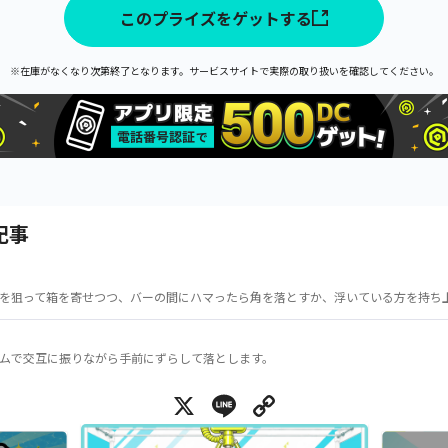
このプライズをゲットする
※在庫がなくなり次第終了となります。サービスサイトで実際の取り扱いを確認してください。
記事
を狙って箱を寄せつつ、バーの間にハマったら角を落とすか、浮いている方を持ち
ムで交互に振りながら手前にずらして落とします。
X
Line
Copy Link